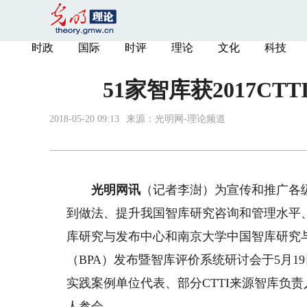
时政
国际
时评
理论
文化
科技
51家智库获2017
2018-05-20 09:13
来源：
光明网-理论频道
光明网讯
（记者李澍）为宣传和推广各
到做法、提升我国智库研究咨询和管理水平
库研究与发布中心和南京大学中国智库研究与评
（BPA）发布暨智库评价系统研讨会于5月1
实践案例单位代表、部分CTTI来源智库负
人参会。