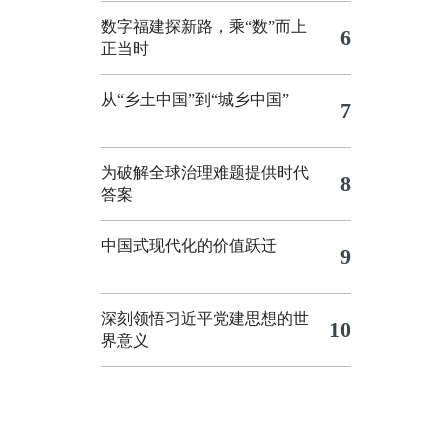
数字福建探新路，乘“数”而上
6
正当时
从“乡土中国”到“城乡中国”
7
为破解全球治理难题提供时代
8
答案
中国式现代化的价值跃迁
9
深刻领悟习近平党建思想的世
10
界意义