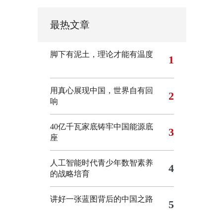
最热文章
脚下有泥土，理论才能有温度
1
用真心展现中国，世界自有回
2
响
40亿千瓦家底铸牢中国能源底
3
座
人工智能时代青少年数智素养
4
的战略培育
讲好一张蓝图背后的中国之路
5