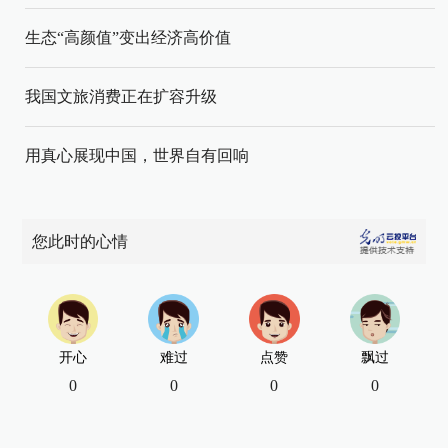
生态“高颜值”变出经济高价值
我国文旅消费正在扩容升级
用真心展现中国，世界自有回响
您此时的心情
开心
难过
点赞
飘过
0
0
0
0