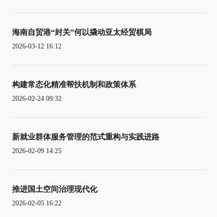
海南自贸港“封关”何以撬动亚太经贸棋局
2026-03-12 16:12
构建常态化精准帮扶机制和政策体系
2026-02-24 09:32
新就业群体服务管理的范式重构与实践进路
2026-02-09 14:25
推进国土空间治理现代化
2026-02-05 16:22