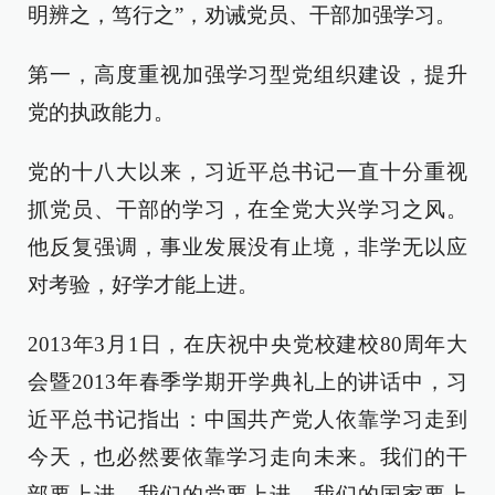
明辨之，笃行之”，劝诫党员、干部加强学习。
第一，高度重视加强学习型党组织建设，提升
党的执政能力。
党的十八大以来，习近平总书记一直十分重视
抓党员、干部的学习，在全党大兴学习之风。
他反复强调，事业发展没有止境，非学无以应
对考验，好学才能上进。
2013年3月1日，在庆祝中央党校建校80周年大
会暨2013年春季学期开学典礼上的讲话中，习
近平总书记指出：中国共产党人依靠学习走到
今天，也必然要依靠学习走向未来。我们的干
部要上进，我们的党要上进，我们的国家要上