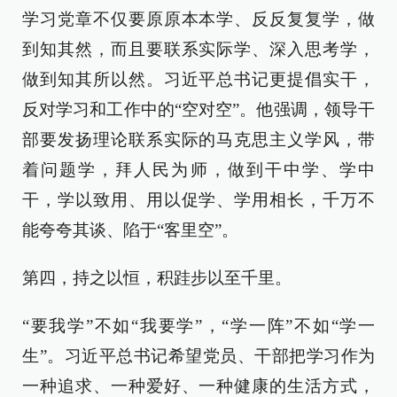
学习党章不仅要原原本本学、反反复复学，做
到知其然，而且要联系实际学、深入思考学，
做到知其所以然。习近平总书记更提倡实干，
反对学习和工作中的“空对空”。他强调，领导干
部要发扬理论联系实际的马克思主义学风，带
着问题学，拜人民为师，做到干中学、学中
干，学以致用、用以促学、学用相长，千万不
能夸夸其谈、陷于“客里空”。
第四，持之以恒，积跬步以至千里。
“要我学”不如“我要学”，“学一阵”不如“学一
生”。习近平总书记希望党员、干部把学习作为
一种追求、一种爱好、一种健康的生活方式，