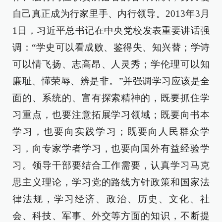
自己真正成为行家里手、内行领导。2013年3月
1日，习近平总书记在中央党校发表重要讲话强
调：“学史可以看成败、鉴得失、知兴替；学诗
可以情飞扬、志高昂、人灵秀；学伦理可以知
廉耻、懂荣辱、辨是非。”并强调学习应该是全
面的、系统的、富有探索精神的，既要抓住学
习重点，也要注意拓展学习领域；既要向书本
学习，也要向实践学习；既要向人民群众学
习，向专家学者学习，也要向国外有益经验学
习。领导干部要结合工作需要，认真学习马克
思主义理论，学习党的路线方针政策和国家法
律法规，学习经济、政治、历史、文化、社
会、科技、军事、外交等方面的知识，不断提