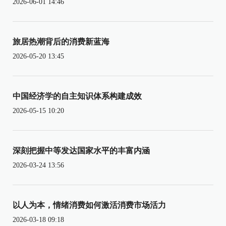
2026-06-01 14:46
旅居热潮背后的消费新蓝海
2026-05-20 13:45
中国经济学的自主知识体系构建成效
2026-05-15 10:20
深刻把握中等发达国家水平的丰富内涵
2026-03-24 13:56
以人为本，情绪消费如何激活消费市场活力
2026-03-18 09:18