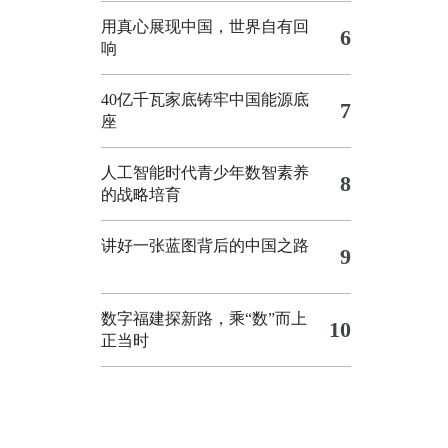
用真心展现中国，世界自有回
6
响
40亿千瓦家底铸牢中国能源底
7
座
人工智能时代青少年数智素养
8
的战略培育
讲好一张蓝图背后的中国之路
9
数字福建探新路，乘“数”而上
10
正当时