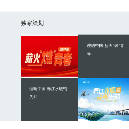
独家策划
理响中国·薪火“燃”青
春
理响中国·春江水暖鸭
先知