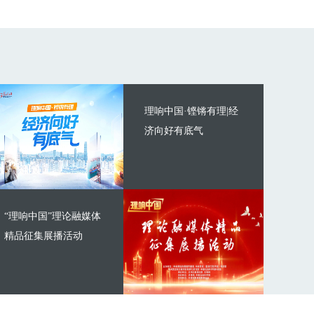
理响中国·铿锵有理|经
济向好有底气
“理响中国”理论融媒体
精品征集展播活动