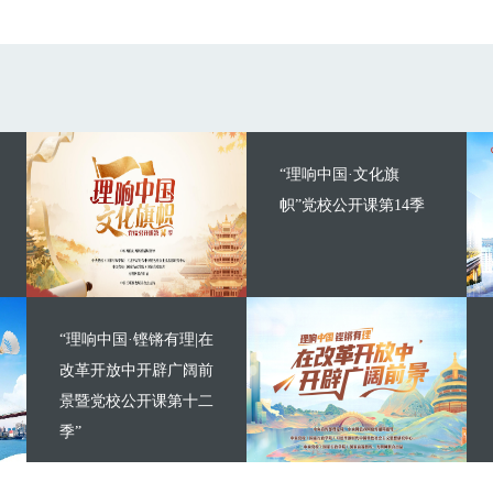
“理响中国·文化旗
帜”党校公开课第14季
“理响中国·铿锵有理|在
改革开放中开辟广阔前
景暨党校公开课第十二
季”