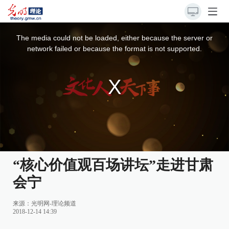
This
is
a
The media could not be loaded, either because the server or
modal
window.
network failed or because the format is not supported.
“核心价值观百场讲坛”走进甘肃
会宁
来源：
光明网-理论频道
2018-12-14 14:39