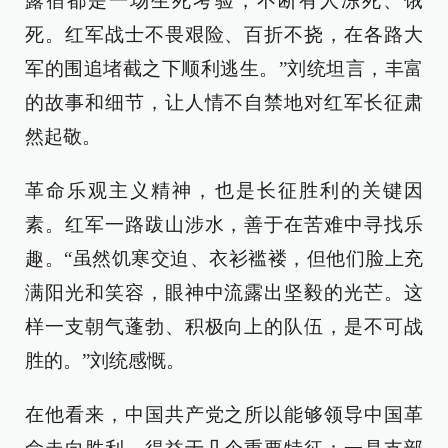
露宿都是一场生死考验，不断有人冻死、饿
死。红军战士不畏艰险、百折不挠，在各路大
军的围追堵截之下顺利逃生。”刘统坦言，丰富
的故事和细节，让人情不自禁地对红军长征肃
然起敬。
革命乐观主义精神，也是长征胜利的关键因
素。红军一路跋山涉水，善于在苦难中寻找乐
趣。“虽然饥寒交迫、衣衫褴褛，但他们脸上充
满阳光和笑容，眼神中流露出坚毅的光芒。这
样一支朝气蓬勃、积极向上的队伍，是不可战
胜的。”刘统感慨。
在他看来，中国共产党之所以能够领导中国革