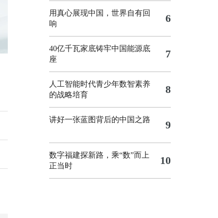
用真心展现中国，世界自有回
6
响
40亿千瓦家底铸牢中国能源底
7
座
人工智能时代青少年数智素养
8
的战略培育
讲好一张蓝图背后的中国之路
9
数字福建探新路，乘“数”而上
10
正当时