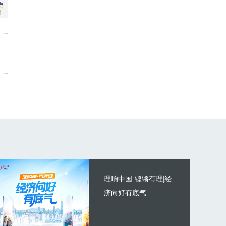
理响中国·铿锵有理|经
济向好有底气