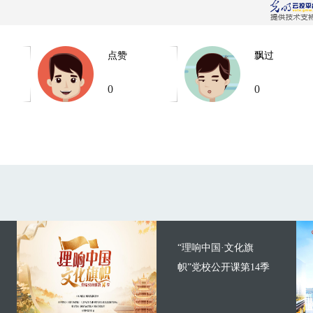
点赞
飘过
0
0
“理响中国·文化旗
帜”党校公开课第14季