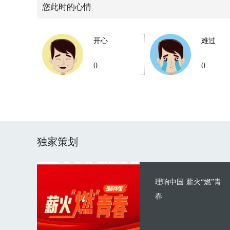
您此时的心情
开心
难过
0
0
独家策划
理响中国·薪火“燃”青
春