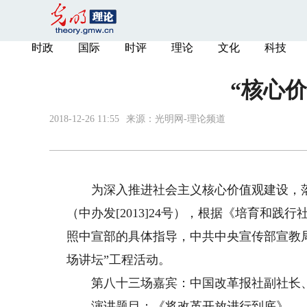
时政
国际
时评
理论
文化
科技
“核心
2018-12-26 11:55
来源：
光明网-理论频道
为深入推进社会主义核心价值观建设，落
（中办发[2013]24号），根据《培育和践行
照中宣部的具体指导，中共中央宣传部宣教
场讲坛”工程活动。
第八十三场嘉宾：
中国改革报社副社长
演讲题目：《将改革开放进行到底》