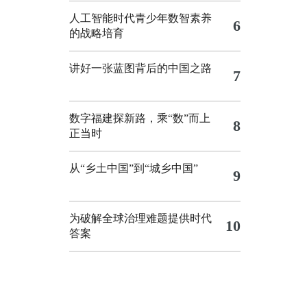
人工智能时代青少年数智素养
6
的战略培育
讲好一张蓝图背后的中国之路
7
数字福建探新路，乘“数”而上
8
正当时
从“乡土中国”到“城乡中国”
9
为破解全球治理难题提供时代
10
答案