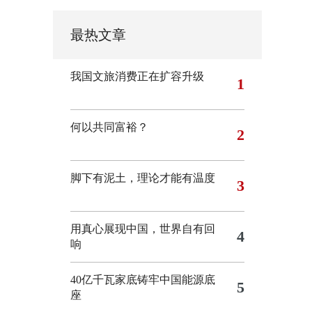
最热文章
我国文旅消费正在扩容升级
1
何以共同富裕？
2
脚下有泥土，理论才能有温度
3
用真心展现中国，世界自有回
4
响
40亿千瓦家底铸牢中国能源底
5
座