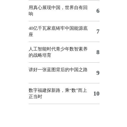
用真心展现中国，世界自有回
6
响
40亿千瓦家底铸牢中国能源底
7
座
人工智能时代青少年数智素养
8
的战略培育
讲好一张蓝图背后的中国之路
9
数字福建探新路，乘“数”而上
10
正当时