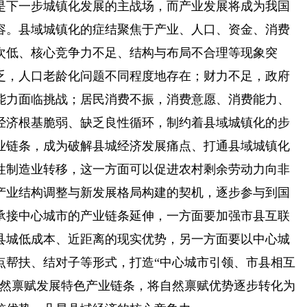
下一步城镇化发展的主战场，而产业发展将成为我国
容。县域城镇化的症结聚焦于产业、人口、资金、消费
次低、核心竞争力不足、结构与布局不合理等现象突
乏，人口老龄化问题不同程度地存在；财力不足，政府
能力面临挑战；居民消费不振，消费意愿、消费能力、
经济根基脆弱、缺乏良性循环，制约着县域城镇化的步
业链条，成为破解县城经济发展痛点、打通县域城镇化
性制造业转移，这一方面可以促进农村剩余劳动力向非
产业结构调整与新发展格局构建的契机，逐步参与到国
承接中心城市的产业链条延伸，一方面要加强市县互联
县城低成本、近距离的现实优势，另一方面要以中心城
点帮扶、结对子等形式，打造“中心城市引领、市县相互
自然禀赋发展特色产业链条，将自然禀赋优势逐步转化为