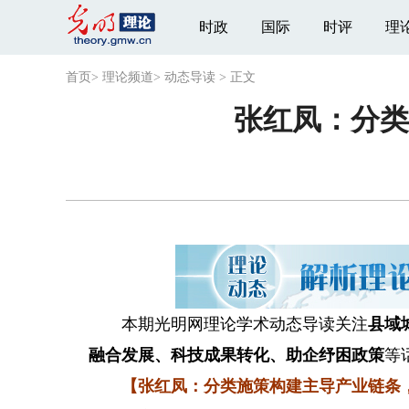
时政
国际
时评
理
首页
>
理论频道
>
动态导读
>
正文
张红凤：分类
本期光明网理论学术动态导读关注
县域
融合发展、科技成果转化、助企纾困政策
等
【张红凤：分类施策构建主导产业链条，