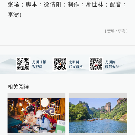
张晞；脚本：徐倩阳；制作：常世林；配音：
李澍）
[
责编：李澍
]
相关阅读