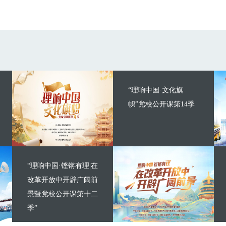
“理响中国·文化旗
帜”党校公开课第14季
“理响中国·铿锵有理|在
改革开放中开辟广阔前
景暨党校公开课第十二
季”