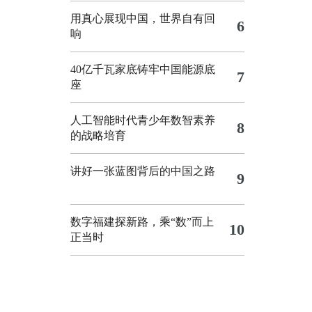
用真心展现中国，世界自有回
6
响
40亿千瓦家底铸牢中国能源底
7
座
人工智能时代青少年数智素养
8
的战略培育
讲好一张蓝图背后的中国之路
9
数字福建探新路，乘“数”而上
10
正当时