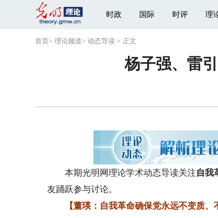
时政
国际
时评
理
首页
>
理论频道
>
动态导读
>
正文
杨子强、雷引
本期光明网理论学术动态导读关注
自我
友踊跃参与讨论。
【董瑛：自我革命确保党永远不变质、不