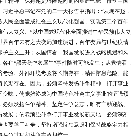
斗争精神，保持越是艰险越向前的英雄气概，推动中国
。习近平总书记在党的二十大报告中指出：“从现在起，
族人民全面建成社会主义现代化强国、实现第二个百年
族伟大复兴。”以中国式现代化全面推进中华民族伟大复
世界百年未有之大变局加速演进，百年变局与世纪疫情
保护主义上升；从国情看，我国发展进入战略机遇和风
各种“黑天鹅”“灰犀牛”事件随时可能发生；从党情看，
济考验、外部环境考验将长期存在，精神懈怠危险、能
将长期存在。因此，必须坚持发扬斗争精神，打开事业
不变味，使党始终成为中国特色社会主义事业的坚强领
，必须发扬斗争精神、坚定斗争意志，唯有主动迎战、
得发展；依靠顽强斗争打开事业发展新天地，必须深刻
争也要善于斗争，坚持增强忧患意识和保持战略定力相
持斗争过程和斗争实效相统一。