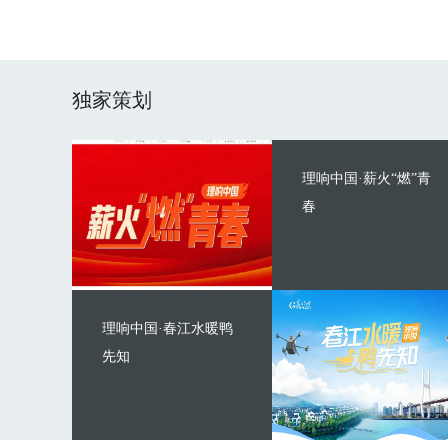
独家策划
理响中国·薪火“燃”青
春
理响中国·春江水暖鸭
先知