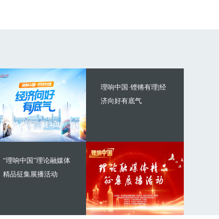
理响中国·铿锵有理|经
济向好有底气
“理响中国”理论融媒体
精品征集展播活动