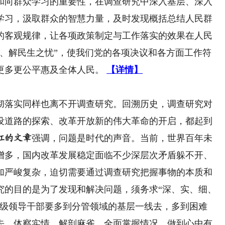
和向群众学习的重要性，在调查研究中深入基层、深入
学习，汲取群众的智慧力量，及时发现概括总结人民群
的客观规律，让各项政策制定与工作落实的效果在人民
利、解民生之忧”，使我们党的各项决议和各方面工作符
更多更公平惠及全体人民。
【详情】
落实同样也离不开调查研究。回溯历史，调查研究对
设道路的探索、改革开放新的伟大革命的开启，都起到
强调，问题是时代的声音。当前，世界百年未
红的文章
增多，国内改革发展稳定面临不少深层次矛盾躲不开、
加严峻复杂，迫切需要通过调查研究把握事物的本质和
究的目的是为了发现和解决问题，须务求“深、实、细、
各级领导干部要多到分管领域的基层一线去，多到困难
去，体察实情、解剖麻雀，全面掌握情况，做到心中有