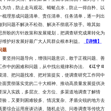
久为功，防止走马观花、蜻蜓点水，防止一得自矜、以
一梳理形成问题清单、责任清单、任务清单，逐一列出
做到问题不解决不松劲、解决不彻底不放手。唯其如
思所盼的方针政策和发展规划，把调查研究成果转化为
好维护好发展好最广大人民群众根本利益。
【详情】
问题
要坚持问题导向，增强问题意识，敢于正视问题、善
工作中的困难和问题，从中找出规律和办法
。
《辽宁日
摸清、把问题找准、把对策提实，使调查研究工作同中
全面贯彻落实党的二十大精神、推动高质量发展提供决
要深入实践，多层次、全方位、多渠道地调查了解情
经验，又要到困难较多、情况复杂、矛盾尖锐的地方去
既要综合运用座谈访谈、随机走访、问卷调查等传统方