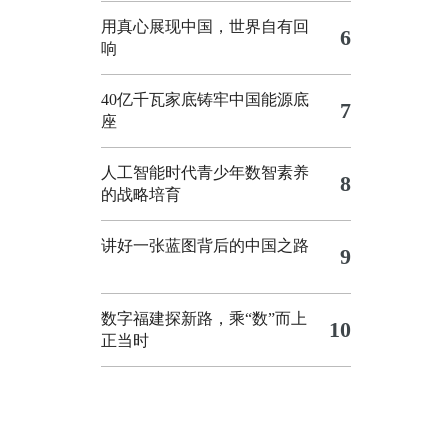
用真心展现中国，世界自有回
6
响
40亿千瓦家底铸牢中国能源底
7
座
人工智能时代青少年数智素养
8
的战略培育
讲好一张蓝图背后的中国之路
9
数字福建探新路，乘“数”而上
10
正当时