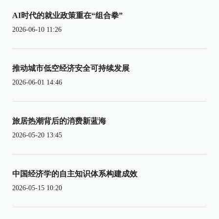
AI时代的就业政策重在“组合拳”
2026-06-10 11:26
推动城市低空经济安全可持续发展
2026-06-01 14:46
旅居热潮背后的消费新蓝海
2026-05-20 13:45
中国经济学的自主知识体系构建成效
2026-05-15 10:20