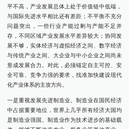
平不高，产业发展总体上处于价值链中低端，
与国际先进水平相比还有差距；不平衡不充分
问题突出，一些行业产能过剩与产能不足并
存，不同区域产业发展水平差异较大；协同发
展不够，实体经济与虚拟经济之间、数字经济
与传统产业之间、大企业与中小企业之间尚未
形成发展合力。对此，必须锚定自主可控、安
全可靠、竞争力强的要求，找准加快建设现代
化产业体系的主攻方向。
一是重视发展先进制造业。制造业在国民经济
中占据重要地位，世界上几乎所有经济大国均
是制造业强国。制造业作为技术进步的基础载