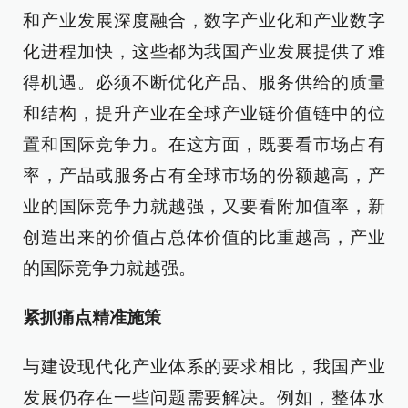
和产业发展深度融合，数字产业化和产业数字
化进程加快，这些都为我国产业发展提供了难
得机遇。必须不断优化产品、服务供给的质量
和结构，提升产业在全球产业链价值链中的位
置和国际竞争力。在这方面，既要看市场占有
率，产品或服务占有全球市场的份额越高，产
业的国际竞争力就越强，又要看附加值率，新
创造出来的价值占总体价值的比重越高，产业
的国际竞争力就越强。
紧抓痛点精准施策
与建设现代化产业体系的要求相比，我国产业
发展仍存在一些问题需要解决。例如，整体水