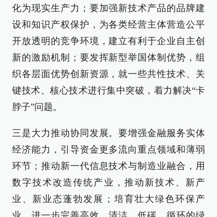
化为现实生产力；要加强新技术产品的品牌建
设和知识产权保护，为各类经营主体营造公平
开放透明的竞争环境，建立有利于企业自主创
新的激励机制；要发挥新型举国体制优势，组
织各层面优势创新资源，就一些共性技术、关
键技术、核心技术进行集中突破，着力解决“卡
脖子”问题。
三是大力推动协同发展。要增强金融服务实体
经济能力，引导资金更多流向重点领域和薄弱
环节；推动新一代信息技术与制造业融合，用
数字技术改造传统产业，推动新技术、新产
业、新业态蓬勃发展；培育壮大绿色环保产
业，进一步完善高效、清洁、低碳、循环的绿