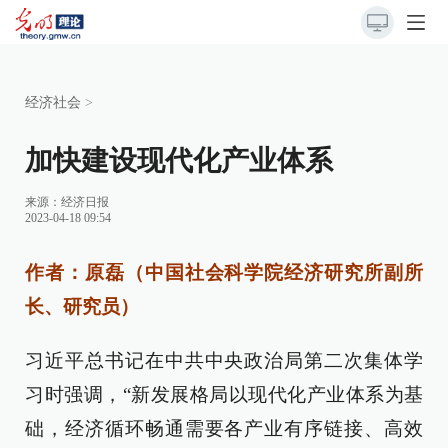
经济社会
>
加快建设现代化产业体系
来源：
经济日报
2023-04-18 09:54
作者：原磊（中国社会科学院经济研究所副所
长、研究员）
习近平总书记在中共中央政治局第二次集体学
习时强调，“新发展格局以现代化产业体系为基
础，经济循环畅通需要各产业有序链接、高效