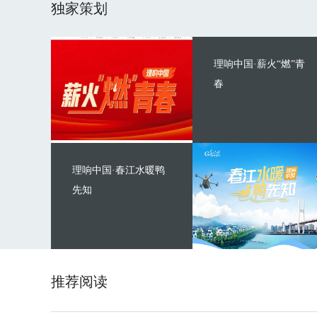
独家策划
理响中国·薪火“燃”青
春
理响中国·春江水暖鸭
先知
推荐阅读