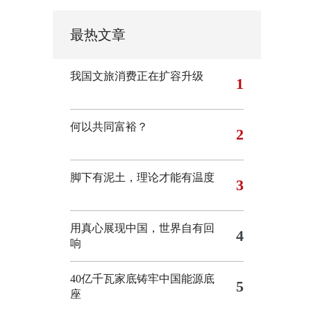
最热文章
我国文旅消费正在扩容升级
1
何以共同富裕？
2
脚下有泥土，理论才能有温度
3
用真心展现中国，世界自有回
4
响
40亿千瓦家底铸牢中国能源底
5
座