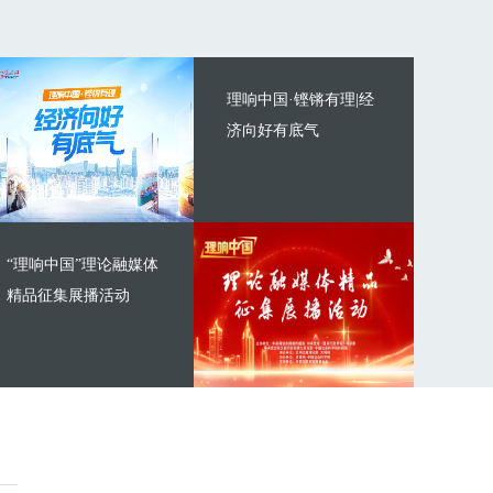
理响中国·铿锵有理|经
济向好有底气
“理响中国”理论融媒体
精品征集展播活动