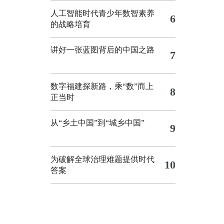
人工智能时代青少年数智素养
6
的战略培育
讲好一张蓝图背后的中国之路
7
数字福建探新路，乘“数”而上
8
正当时
从“乡土中国”到“城乡中国”
9
为破解全球治理难题提供时代
10
答案