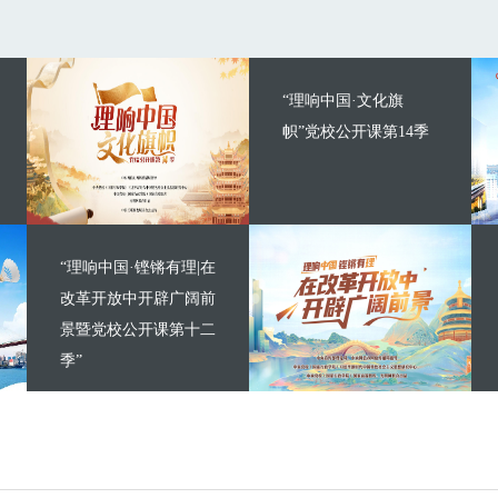
“理响中国·文化旗
帜”党校公开课第14季
“理响中国·铿锵有理|在
改革开放中开辟广阔前
景暨党校公开课第十二
季”