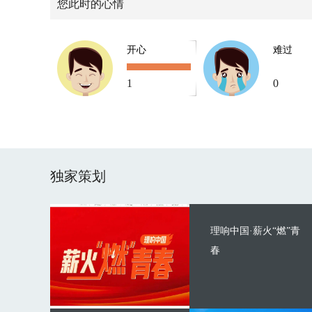
您此时的心情
开心
难过
1
0
独家策划
理响中国·薪火“燃”青
春