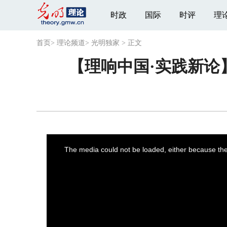
时政
国际
时评
理
首页
>
理论频道
>
光明独家
>
正文
【理响中国·实践新论
This
is
a
The media could not be loaded, either because the 
modal
window.