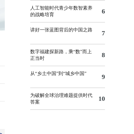
人工智能时代青少年数智素养
6
的战略培育
讲好一张蓝图背后的中国之路
7
数字福建探新路，乘“数”而上
8
正当时
从“乡土中国”到“城乡中国”
9
为破解全球治理难题提供时代
10
答案