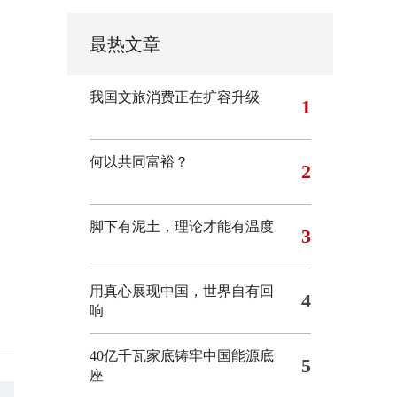
最热文章
我国文旅消费正在扩容升级
1
何以共同富裕？
2
脚下有泥土，理论才能有温度
3
用真心展现中国，世界自有回
4
响
40亿千瓦家底铸牢中国能源底
5
座