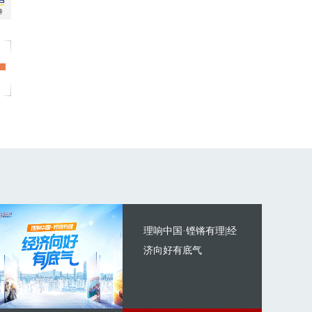
理响中国·铿锵有理|经
济向好有底气