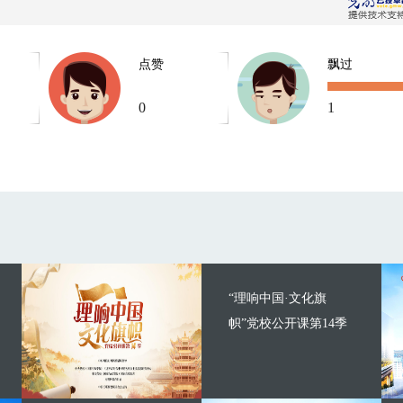
点赞
飘过
0
1
“理响中国·文化旗
帜”党校公开课第14季