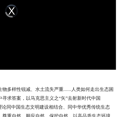
Video
Player
is
loading.
样性锐减、水土流失严重......人类如何走出生态困
寻求答案，以马克思主义之“矢”去射新时代中国
系理论同中国生态文明建设相结合、同中华优秀传统生态
，尊重自然、顺应自然、保护自然，以高品质生态环境