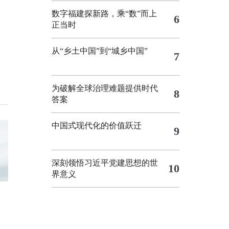
数字福建探新路，乘“数”而上
6
正当时
从“乡土中国”到“城乡中国”
7
为破解全球治理难题提供时代
8
答案
中国式现代化的价值跃迁
9
深刻领悟习近平党建思想的世
10
界意义