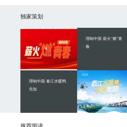
独家策划
理响中国·薪火“燃”青
春
理响中国·春江水暖鸭
先知
推荐阅读