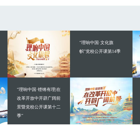
“理响中国·文化旗
帜”党校公开课第14季
“理响中国·铿锵有理|在
改革开放中开辟广阔前
景暨党校公开课第十二
季”