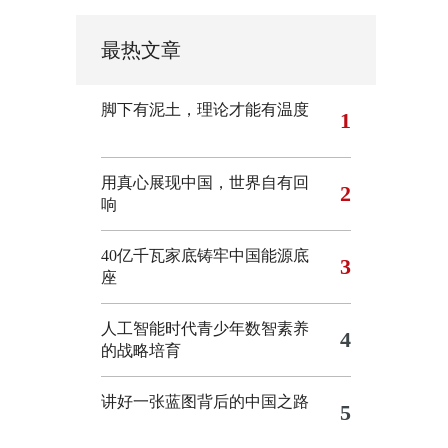
最热文章
脚下有泥土，理论才能有温度
1
用真心展现中国，世界自有回
2
响
40亿千瓦家底铸牢中国能源底
3
座
人工智能时代青少年数智素养
4
的战略培育
讲好一张蓝图背后的中国之路
5