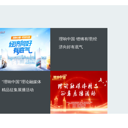
理响中国·铿锵有理|经
济向好有底气
“理响中国”理论融媒体
精品征集展播活动