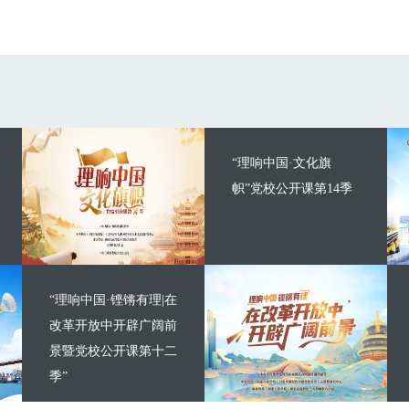
“理响中国·文化旗
帜”党校公开课第14季
“理响中国·铿锵有理|在
改革开放中开辟广阔前
景暨党校公开课第十二
季”