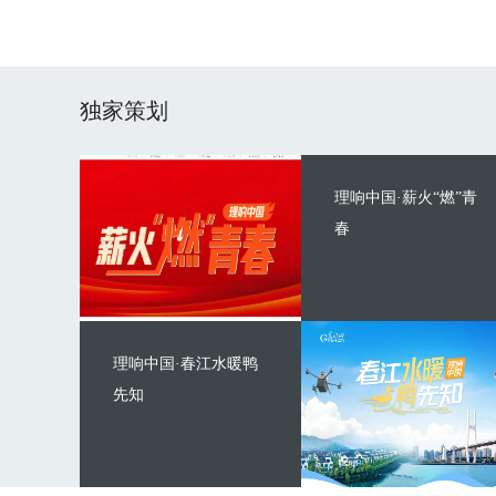
独家策划
理响中国·薪火“燃”青
春
理响中国·春江水暖鸭
先知