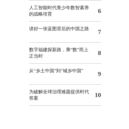
人工智能时代青少年数智素养
6
的战略培育
讲好一张蓝图背后的中国之路
7
数字福建探新路，乘“数”而上
8
正当时
从“乡土中国”到“城乡中国”
9
为破解全球治理难题提供时代
10
答案