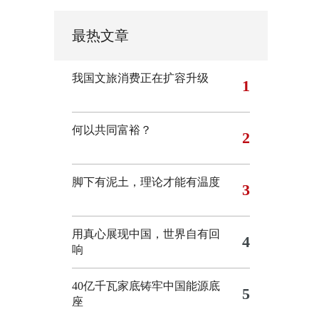
最热文章
我国文旅消费正在扩容升级
1
何以共同富裕？
2
脚下有泥土，理论才能有温度
3
用真心展现中国，世界自有回
4
响
40亿千瓦家底铸牢中国能源底
5
座