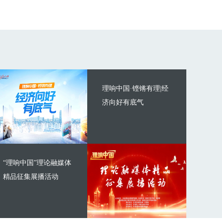
理响中国·铿锵有理|经
济向好有底气
“理响中国”理论融媒体
精品征集展播活动