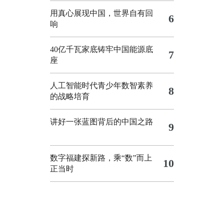
用真心展现中国，世界自有回
6
响
40亿千瓦家底铸牢中国能源底
7
座
人工智能时代青少年数智素养
8
的战略培育
讲好一张蓝图背后的中国之路
9
数字福建探新路，乘“数”而上
10
正当时