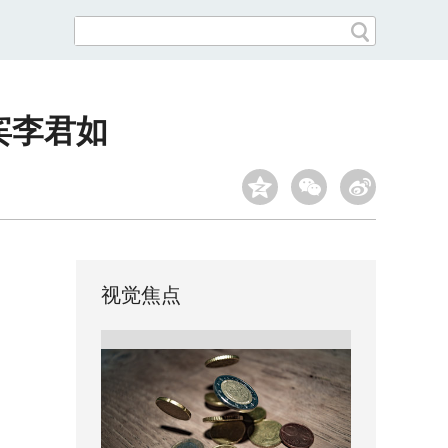
宾李君如
视觉焦点