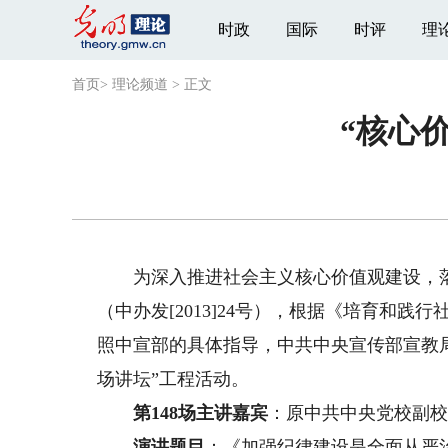
时政
国际
时评
理
首页
>
理论频道
>
正文
“核心
为深入推进社会主义核心价值观建设，落
（中办发[2013]24号），根据《培育和践行
照中宣部的具体指导，中共中央宣传部宣教
场讲坛”工程活动。
第148场主讲嘉宾
：原中共中央党校副校
演讲题目
：《加强纪律建设是全面从严