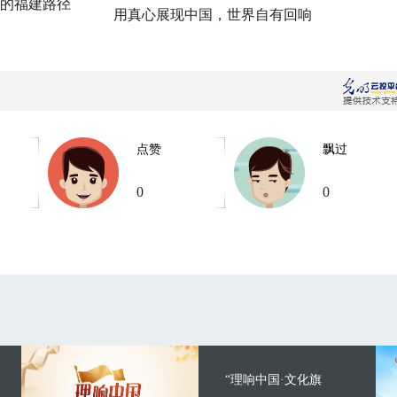
的福建路径
用真心展现中国，世界自有回响
点赞
飘过
0
0
“理响中国·文化旗