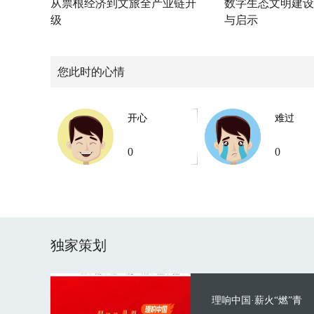
从票根经济到文旅全产业链升
数字生态文明建设
级
与启示
您此时的心情
开心
难过
0
0
独家策划
理响中国·薪火“燃”青