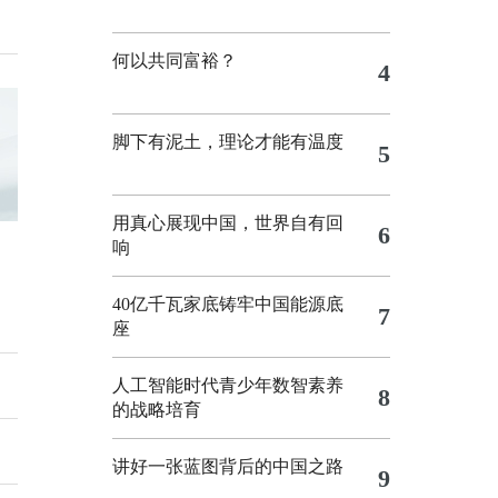
何以共同富裕？
4
脚下有泥土，理论才能有温度
5
用真心展现中国，世界自有回
6
响
40亿千瓦家底铸牢中国能源底
7
座
人工智能时代青少年数智素养
8
的战略培育
讲好一张蓝图背后的中国之路
9