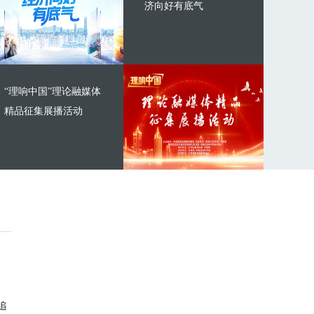
济向好有底气
“理响中国”理论融媒体
精品征集展播活动
追