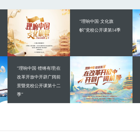
“理响中国·文化旗
帜”党校公开课第14季
“理响中国·铿锵有理|在
改革开放中开辟广阔前
景暨党校公开课第十二
季”