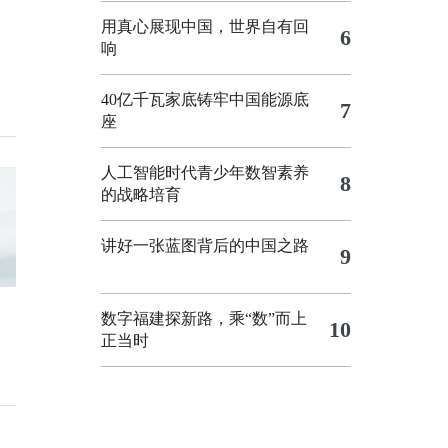
用真心展现中国，世界自有回
6
响
40亿千瓦家底铸牢中国能源底
7
座
人工智能时代青少年数智素养
8
的战略培育
讲好一张蓝图背后的中国之路
9
数字福建探新路，乘“数”而上
10
正当时