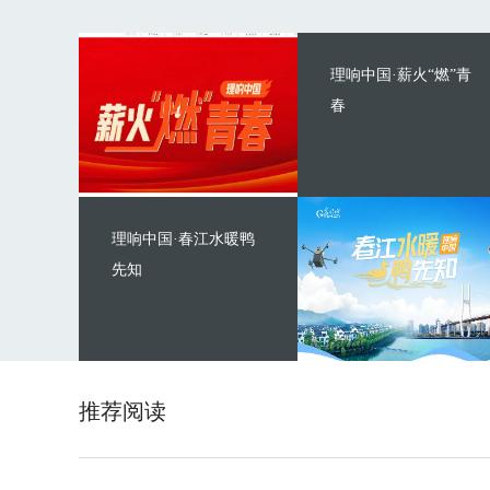
理响中国·薪火“燃”青
春
理响中国·春江水暖鸭
先知
推荐阅读