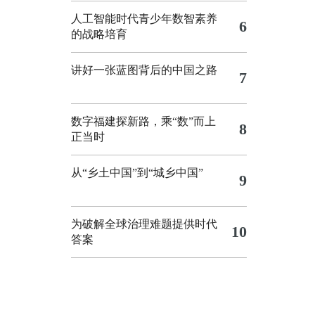
人工智能时代青少年数智素养
6
的战略培育
讲好一张蓝图背后的中国之路
7
数字福建探新路，乘“数”而上
8
正当时
从“乡土中国”到“城乡中国”
9
为破解全球治理难题提供时代
10
答案