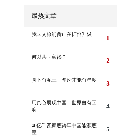
最热文章
我国文旅消费正在扩容升级
1
何以共同富裕？
2
脚下有泥土，理论才能有温度
3
用真心展现中国，世界自有回
4
响
40亿千瓦家底铸牢中国能源底
5
座