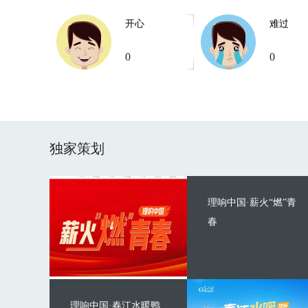
开心
难过
0
0
独家策划
理响中国·薪火“燃”青
春
理响中国·春江水暖鸭