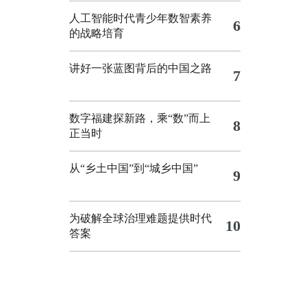
人工智能时代青少年数智素养
6
的战略培育
讲好一张蓝图背后的中国之路
7
数字福建探新路，乘“数”而上
8
正当时
从“乡土中国”到“城乡中国”
9
为破解全球治理难题提供时代
10
答案