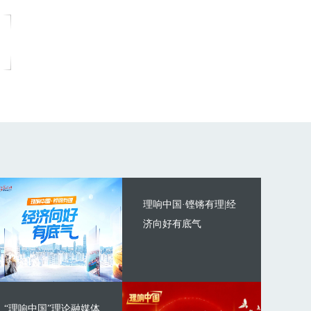
理响中国·铿锵有理|经
济向好有底气
“理响中国”理论融媒体