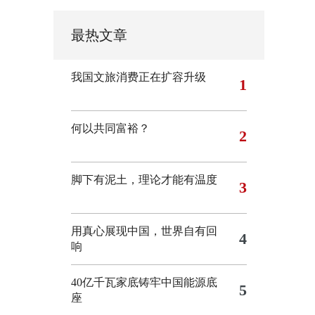
最热文章
我国文旅消费正在扩容升级
1
何以共同富裕？
2
脚下有泥土，理论才能有温度
3
用真心展现中国，世界自有回
4
响
40亿千瓦家底铸牢中国能源底
5
座