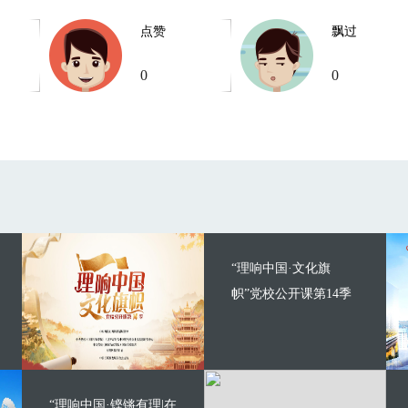
点赞
飘过
0
0
“理响中国·文化旗
帜”党校公开课第14季
“理响中国·铿锵有理|在