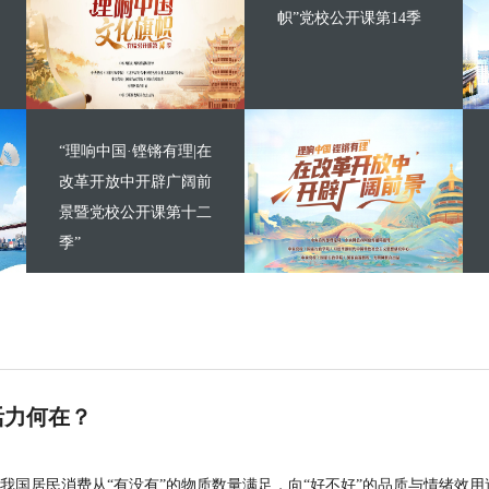
帜”党校公开课第14季
“理响中国·铿锵有理|在
改革开放中开辟广阔前
景暨党校公开课第十二
季”
活力何在？
我国居民消费从“有没有”的物质数量满足，向“好不好”的品质与情绪效用