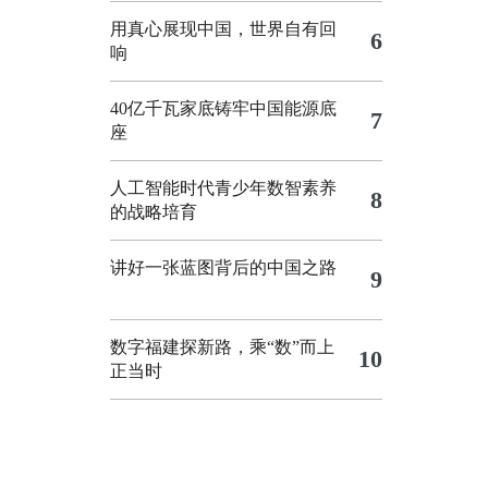
用真心展现中国，世界自有回
6
响
40亿千瓦家底铸牢中国能源底
7
座
人工智能时代青少年数智素养
8
的战略培育
讲好一张蓝图背后的中国之路
9
数字福建探新路，乘“数”而上
10
正当时