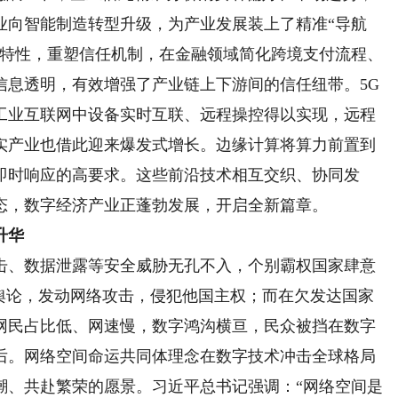
业向智能制造转型升级，为产业发展装上了精准“导航
的特性，重塑信任机制，在金融领域简化跨境支付流程、
信息透明，有效增强了产业链上下游间的信任纽带。5G
工业互联网中设备实时互联、远程操控得以实现，远程
实产业也借此迎来爆发式增长。边缘计算将算力前置到
即时响应的高要求。这些前沿技术相互交织、协同发
态，数字经济产业正蓬勃发展，开启全新篇章。
升华
、数据泄露等安全威胁无孔不入，个别霸权国家肆意
控舆论，发动网络攻击，侵犯他国主权；而在欠发达国家
网民占比低、网速慢，数字鸿沟横亘，民众被挡在数字
后。网络空间命运共同体理念在数字技术冲击全球格局
潮、共赴繁荣的愿景。习近平总书记强调：“网络空间是