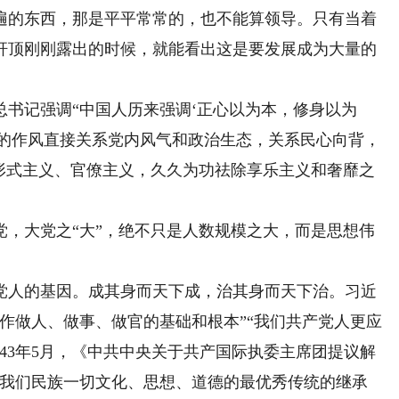
遍的东西，那是平平常常的，也不能算领导。只有当着
杆顶刚刚露出的时候，就能看出这是要发展成为大量的
记强调“中国人历来强调‘正心以为本，修身以为
部的作风直接关系党内风气和政治生态，关系民心向背，
服形式主义、官僚主义，久久为功祛除享乐主义和奢靡之
大党之“大”，绝不只是人数规模之大，而是思想伟
人的基因。成其身而天下成，治其身而天下治。习近
作做人、做事、做官的基础和根本”“我们共产党人更应
943年5月，《中共中央关于共产国际执委主席团提议解
是我们民族一切文化、思想、道德的最优秀传统的继承