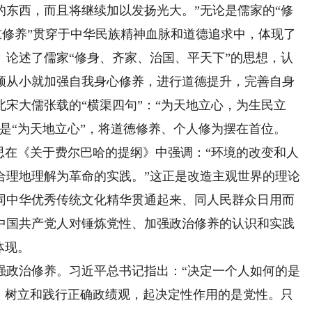
的东西，而且将继续加以发扬光大。”无论是儒家的“修
“重修养”贯穿于中华民族精神血脉和道德追求中，体现了
》论述了儒家“修身、齐家、治国、平天下”的思想，认
须从小就加强自我身心修养，进行道德提升，完善自身
宋大儒张载的“横渠四句”：“为天地立心，为生民立
是“为天地立心”，将道德修养、个人修为摆在首位。
在《关于费尔巴哈的提纲》中强调：“环境的改变和人
合理地理解为革命的实践。”这正是改造主观世界的理论
同中华优秀传统文化精华贯通起来、同人民群众日用而
中国共产党人对锤炼党性、加强政治修养的认识和实践
体现。
政治修养。习近平总书记指出：“决定一个人如何的是
底，树立和践行正确政绩观，起决定性作用的是党性。只