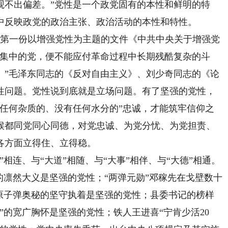
观不出偏差。”党性是一个政党固有的本性和鲜明的特
中反映政党的政治主张、政治活动的本性和特性。
来第一份以增强党性为主题的文件《中共中央关于增强党
、集中的党，便不能应付革命过程中长期残酷复杂的斗
。”毛泽东同志的《反对自由主义》、刘少奇同志的《论
性问题。党性说到底就是立场问题。有了坚强的党性，
掺任何杂质的、没有任何水分的”忠诚，才能筑牢信仰之
候都同党同心同德，对党忠诚、为党分忧、为党担责、
各方面立得住、立得稳。
连、与“大道”相随、与“大事”相伴、与“大德”相通。
的凛然大义是坚强的党性；“两弹元勋”邓稼先在戈壁数十
译原子弹奥秘的坚守执着是坚强的党性；县委书记的榜样
”的宽广胸怀是坚强的党性；铁人王进喜“宁肯少活20