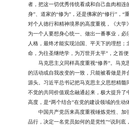
者，把这一切优秀传统看成和自己血肉相连
身”、道家的“修为”，还是佛家的“修行”，
对个人德行和精神境界的高度重视，《大学
为一个人要想身心统一、做出一番事业，必
人格，最终才能实现治国、平天下的理想；北
命，为往圣继绝学，为万世开太平”，之首便
马克思主义同样高度重视“修养”。马克思
的活动或自我改变的一致，只能被看做是并
源头。习近平总书记把马克思主义思想精髓
不觉的共同价值观念融通起来，极大提升了
高度，是“两个结合”在党的建设领域的生动
中国共产党历来高度重视锤炼党性、加强
品行，决定一名党员如何的是党性”“说到