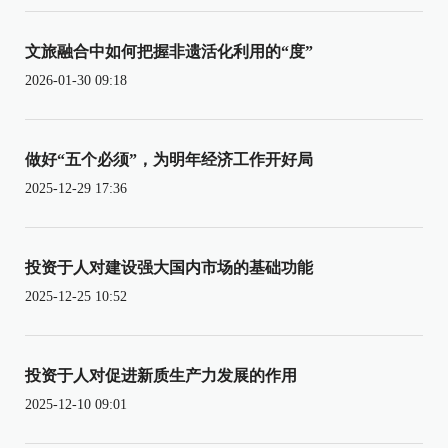
文旅融合中如何把握非遗活化利用的“度”
2026-01-30 09:18
做好“五个必须”，为明年经济工作开好局
2025-12-29 17:36
投资于人对建设强大国内市场的基础功能
2025-12-25 10:52
投资于人对促进新质生产力发展的作用
2025-12-10 09:01