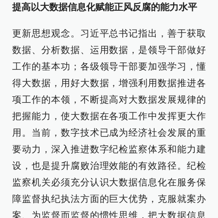
提高以大数据信息化赋能正风反腐的能力水平
更新思想观念。习近平总书记指出，善于获取
数据、分析数据、运用数据，是领导干部做好
工作的基本功；各级领导干部要加强学习，懂
得大数据，用好大数据，增强利用数据推进各
项工作的本领，不断提高对大数据发展规律的
把握能力，使大数据在各项工作中发挥更大作
用。当前，数字技术已成为经济社会发展的重
要动力，深入推进数字纪检监察体系和能力建
设，也是提升腐败治理效能的有效路径。纪检
监察机关必须充分认识大数据信息化在服务保
障监督执纪执法方面的巨大优势，克服就案办
案、为监督而监督的惯性思维，把大数据信息