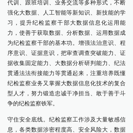
代训、跟班培训、业务交流等多种形式，不断
强化大数据、人工智能等新知识、新技能的学
习，提升纪检监察干部大数据信息化运用能
力，使善于获取数据、分析数据、运用数据成
为纪检监察干部的基本功。增强法治意识、程
序意识、证据意识，把审查调查突破能力、证
据收集固定能力、大数据分析研判能力、纪法
贯通法法衔接能力等贯通起来，注重培养既懂
纪检监察业务又掌握大数据信息化技术的复合
型人才，努力锻造忠诚干净担当、敢于善于斗
争的纪检监察铁军。
守住安全底线。纪检监察工作涉及大量敏感信
息，各类数据涉密程度高、安全风险大，数据