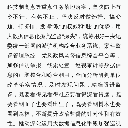
科技制高点等重点任务落地落实，坚决防止有
令不行、有禁不止，坚决反对做选择、搞变
通、打折扣。发挥“派”的权威和“驻”的优势，用
大数据信息化擦亮监督“探头”，统筹用好中央纪
委统一部署的派驻机构综合业务系统、案件监
督管理系统、党风政风监督信息综合平台等，
加强信访举报、线索处置、巡视审计等数据信
息的汇聚整合和综合利用，全面分析研判单位
改革落实情况，及时发现问题，精准跟进监
督，既要看得见看得准还要看得深看得远，既
要看到面子也要看出里子，既要看到树木也要
看到森林，不断提升政治监督的针对性和有效
性。推动深化运用大数据信息化手段加强巡视