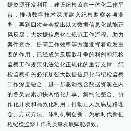
据资源开发利用，建设纪检监察一体化工作平
台，推动数字技术深度融入纪检监察各项业
务，再到四次全会提出以大数据信息化赋能正
风反腐，大数据信息化在规范工作流程、助力
案件查办、提高工作效率等方面发挥着愈发重
要的作用，已经成为反腐败斗争的利剑和纪检
监察工作规范化法治化正规化的重要支撑。纪
检监察机关必须加强大数据信息化与纪检监察
工作深度融合，进一步驱动包含数据资源在内
的各类要素加快网络化共享、集约化整合、协
作化开发和高效化利用，推动正风反腐思路理
念、方式方法、体制机制创新，为新时代新征
程纪检监察工作高质量发展赋能增效。