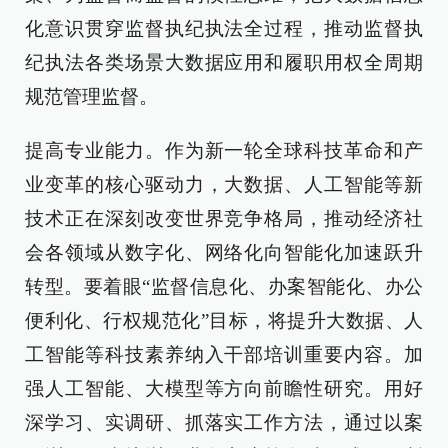
化意识贯穿监督执纪执法全过程，推动监督执
纪执法各类场景大数据应用和履职用权全周期
规范管理监督。
提高专业能力。作为新一轮全球科技革命和产
业变革的核心驱动力，大数据、人工智能等新
技术正在深刻改变世界竞争格局，推动经济社
会各领域从数字化、网络化向智能化加速跃升
转型。要着眼“监督信息化、办案智能化、办公
便利化、行权规范化”目标，将提升大数据、人
工智能等科技素养纳入干部培训重要内容。加
强人工智能、大模型等方向前瞻性研究。用好
深学习、实调研、抓落实工作方法，通过以案