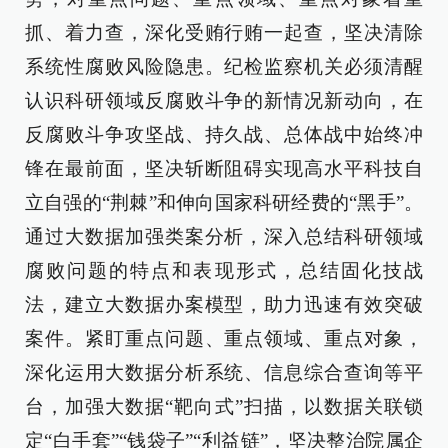
抓、着力查，深化受贿行贿一起查，坚决清除
系统性腐败风险隐患。纪检监察机关必须清醒
认识科研领域反腐败斗争的新情况新动向，在
反腐败斗争攻坚战、持久战、总体战中始终冲
锋在最前面，坚决斩断阻碍实现高水平科技自
立自强的“荆棘”和伸向国家科研经费的“黑手”。
通过大数据加强类案分析，深入总结科研领域
腐败问题的特点和表现形式，总结固化技战
法，建立大数据办案模型，助力迅速有效突破
案件。紧盯重点问题、重点领域、重点对象，
深化运用大数据分析系统、信息综合查询等平
台，加强大数据“靶向式”扫描，以数据关联锁
定“白手套”“钱袋子”“利益链”，坚决整治院属企