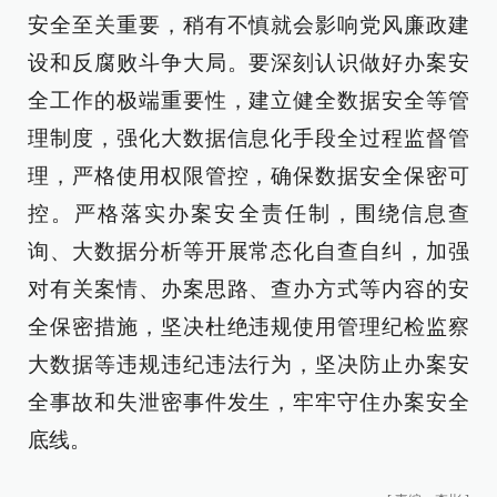
安全至关重要，稍有不慎就会影响党风廉政建
设和反腐败斗争大局。要深刻认识做好办案安
全工作的极端重要性，建立健全数据安全等管
理制度，强化大数据信息化手段全过程监督管
理，严格使用权限管控，确保数据安全保密可
控。严格落实办案安全责任制，围绕信息查
询、大数据分析等开展常态化自查自纠，加强
对有关案情、办案思路、查办方式等内容的安
全保密措施，坚决杜绝违规使用管理纪检监察
大数据等违规违纪违法行为，坚决防止办案安
全事故和失泄密事件发生，牢牢守住办案安全
底线。