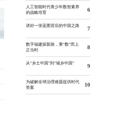
人工智能时代青少年数智素养
6
的战略培育
讲好一张蓝图背后的中国之路
7
数字福建探新路，乘“数”而上
8
正当时
从“乡土中国”到“城乡中国”
9
为破解全球治理难题提供时代
10
答案