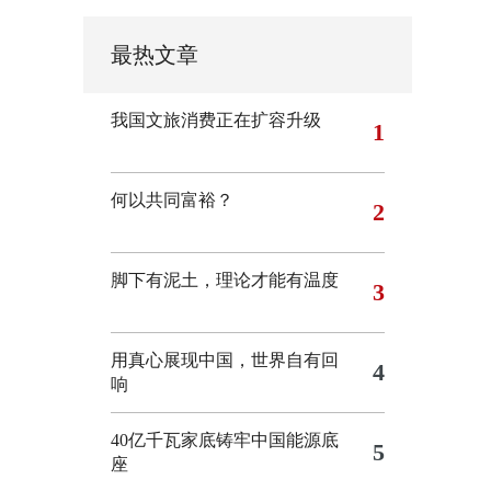
最热文章
我国文旅消费正在扩容升级
1
何以共同富裕？
2
脚下有泥土，理论才能有温度
3
用真心展现中国，世界自有回
4
响
40亿千瓦家底铸牢中国能源底
5
座