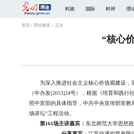
时政
国际
时评
理
首页
>
理论频道
>
正文
“核心
为深入推进社会主义核心价值观建设，落
（中办发[2013]24号），根据《培育和践行
照中宣部的具体指导，中共中央宣传部宣教
场讲坛”工程活动。
第161场主讲嘉宾：
东北师范大学思想政
分享嘉宾
：江苏交通控股有限