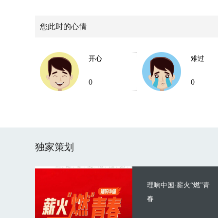
您此时的心情
开心
难过
0
0
独家策划
理响中国·薪火“燃”青
春