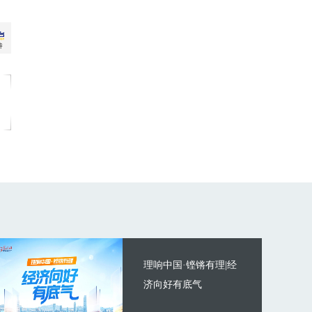
理响中国·铿锵有理|经
济向好有底气