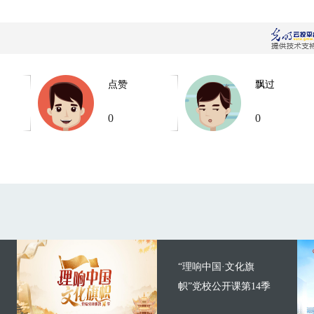
点赞
飘过
0
0
“理响中国·文化旗
帜”党校公开课第14季