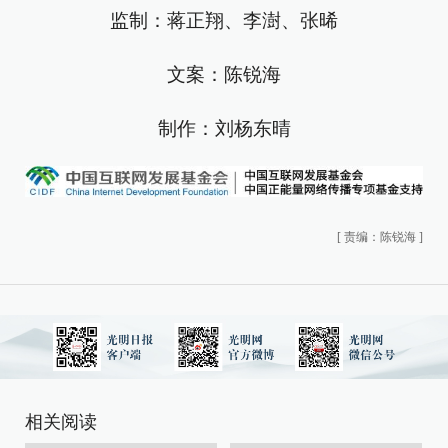
监制：蒋正翔、李澍、张晞
文案：陈锐海
制作：刘杨东晴
[
责编：陈锐海
]
相关阅读