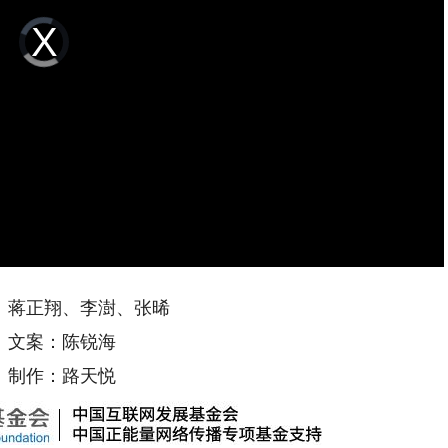
Video
Player
is
loading.
蒋正翔、李澍、张晞
案：陈锐海
作：路天悦