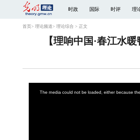
时政
国际
时评
理
首页
>
理论频道
>
理论综合
>
正文
【理响中国·春江水暖
This
is
a
The media could not be loaded, either because the 
modal
window.