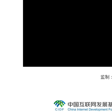
监制：
文
制