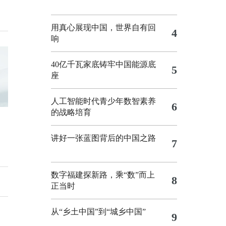
用真心展现中国，世界自有回
4
响
40亿千瓦家底铸牢中国能源底
5
座
人工智能时代青少年数智素养
6
的战略培育
讲好一张蓝图背后的中国之路
7
数字福建探新路，乘“数”而上
8
正当时
从“乡土中国”到“城乡中国”
9