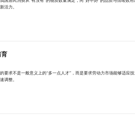
我国居民消费从“有没有”的物质数量满足，向“好不好”的品质与情绪效用
新活力。
培育
的要求不是一般意义上的“多一点人才”，而是要求劳动力市场能够适应技
速调整。