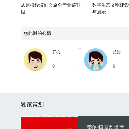
从票根经济到文旅全产业链升
数字生态文明建设
级
与启示
您此时的心情
开心
难过
0
0
独家策划
理响中国·薪火“燃”青