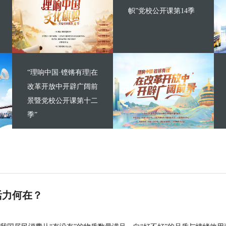
帜”党校公开课第14季
“理响中国·铿锵有理|在
改革开放中开辟广阔前
景暨党校公开课第十二
季”
活力何在？