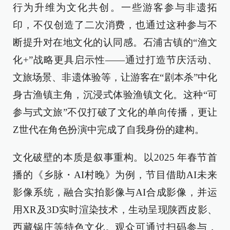
行为升维为文化共创。一些游客参与非遗拓
印，不仅创造了二次消费，也通过这种参与不
断提升对在地文化的认同感。石浦古镇的“渔文
化+”战略更具启示性——通过打造节庆活动、
文旅场景、非遗体验等，让游客在“剧本杀”中化
身古渔镇主角，沉浸式体验渔镇文化。这种“可
参与式文旅”不仅打破了文化的单向传播，更让
Z世代在角色扮演中完成了自我身份的建构。
文化破壁的本质是叙事重构。以2025 年春节首
播的《乡脉・AI村晚》为例，节目借助AI未来
影像系统，融合实拍影像与AI合成影像，并运
用XR及3D实时渲染技术，生动呈现陕西皮影、
西藏锅庄等特色文化。观众可通过扫码参与，