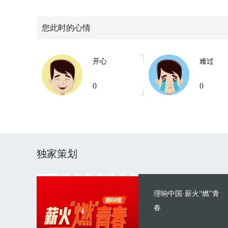
您此时的心情
开心
难过
0
0
独家策划
理响中国·薪火“燃”青
春