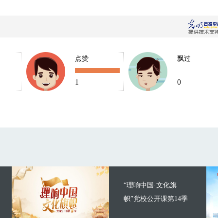
点赞
飘过
1
0
“理响中国·文化旗
帜”党校公开课第14季