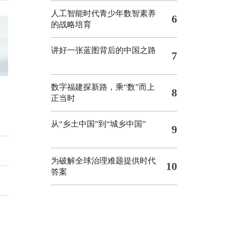
人工智能时代青少年数智素养
6
的战略培育
讲好一张蓝图背后的中国之路
7
数字福建探新路，乘“数”而上
8
正当时
从“乡土中国”到“城乡中国”
9
为破解全球治理难题提供时代
10
答案