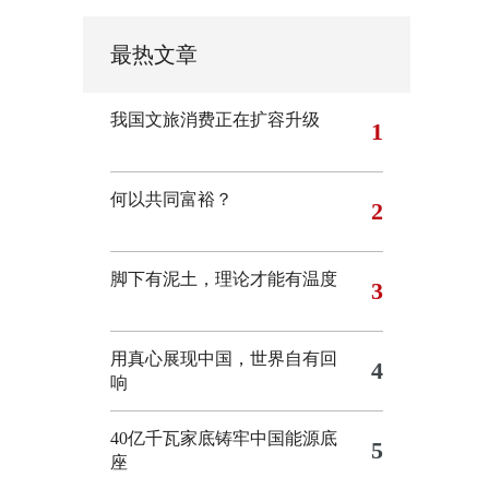
最热文章
我国文旅消费正在扩容升级
1
何以共同富裕？
2
脚下有泥土，理论才能有温度
3
用真心展现中国，世界自有回
4
响
40亿千瓦家底铸牢中国能源底
5
座