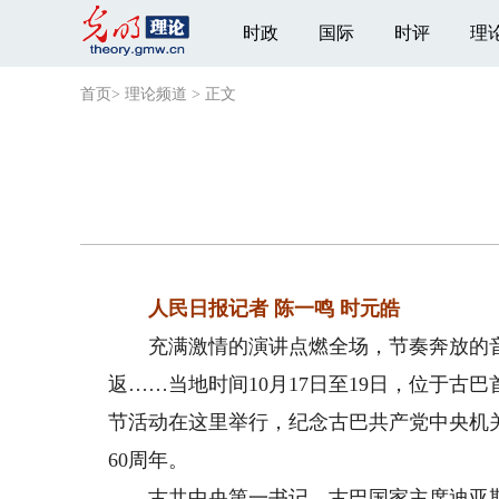
时政
国际
时评
理
首页
>
理论频道
>
正文
人民日报记者 陈一鸣 时元皓
充满激情的演讲点燃全场，节奏奔放的音
返……当地时间10月17日至19日，位于
节活动在这里举行，纪念古巴共产党中央机
60周年。
古共中央第一书记、古巴国家主席迪亚斯—