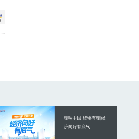
理响中国·铿锵有理|经
济向好有底气