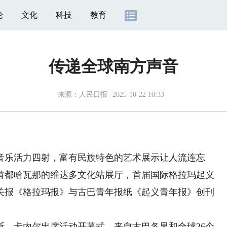
论
文化
科技
教育
传递全球南方声音
来源：
人民日报
2025-10-22 10:33
乐活力四射，富有民族特色的艺术展示让人流连忘
古巴首都哈瓦那的维达多文化站展厅，首届国际格拉玛起义
关报《格拉玛报》与古巴青年报纸《起义青年报》创刊
卡内尔出席活动开幕式。来自古巴各界和全球36个