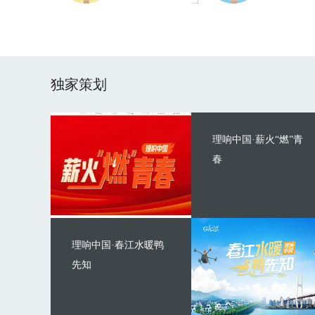
独家策划
理响中国·薪火“燃”青
春
理响中国·春江水暖鸭
先知