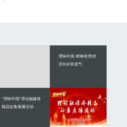
理响中国·铿锵有理|经
济向好有底气
“理响中国”理论融媒体
精品征集展播活动