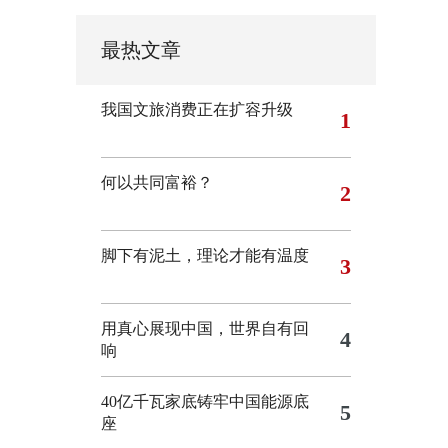
最热文章
我国文旅消费正在扩容升级
1
何以共同富裕？
2
脚下有泥土，理论才能有温度
3
用真心展现中国，世界自有回
4
响
40亿千瓦家底铸牢中国能源底
5
座