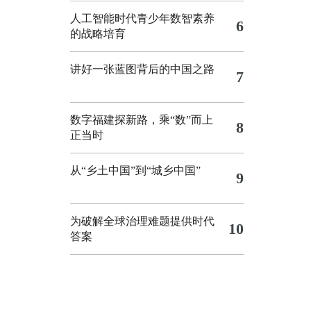
人工智能时代青少年数智素养
6
的战略培育
讲好一张蓝图背后的中国之路
7
数字福建探新路，乘“数”而上
8
正当时
从“乡土中国”到“城乡中国”
9
为破解全球治理难题提供时代
10
答案