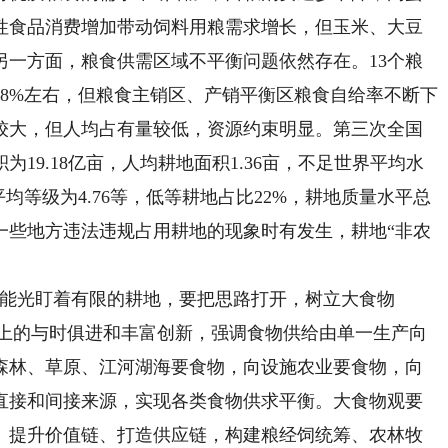
性食品消费增加带动饲料用粮需求增长，但玉米、大豆
另一方面，粮食供需区域不平衡问题依然存在。13个粮
8%左右，但粮食主销区、产销平衡区粮食自给率不断下
较大，但人均占有量较低，资源约束明显。第三次全国
为19.18亿亩，人均耕地面积1.36亩，不足世界平均水
平均等级为4.76等，低等耕地占比22%，耕地质量水平总
一些地方违法违规占用耕地的现象时有发生，耕地“非农
能光盯着有限的耕地，要把思路打开，树立大食物
观念上的与时俱进和丰富创新，强调食物供给由单一生产向
森林、草原、江河湖海要食物，向设施农业要食物，向
直接和间接来源，实现各类食物供求平衡。大食物观要
、提升价值链、打造供应链，构建粮经饲统筹、农林牧