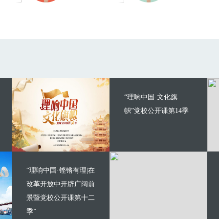
“理响中国·文化旗
帜”党校公开课第14季
“理响中国·铿锵有理|在
改革开放中开辟广阔前
景暨党校公开课第十二
季”