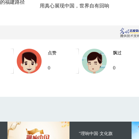
的福建路径
用真心展现中国，世界自有回响
点赞
飘过
0
0
“理响中国·文化旗