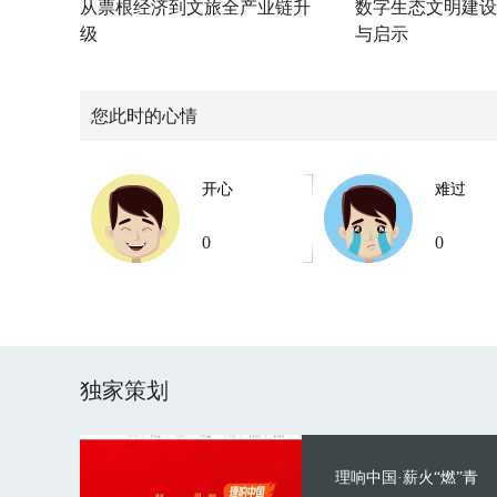
从票根经济到文旅全产业链升
数字生态文明建设
级
与启示
您此时的心情
开心
难过
0
0
独家策划
理响中国·薪火“燃”青