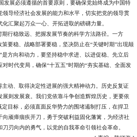
期我国发展必须遵循的首要原则，要确保党始终成为中国特
党领导经济社会发展的能力和水平，切实把党的领导贯
代化汇聚起万众一心、开拓进取的磅礴力量。
期行稳致远、把握发展节奏的科学方法路径。一方
政策要稳、战略部署要稳，坚决防止在“关键时期”出现颠
进”是方向和动力，要坚持稳中求进、以进促稳、先立后
对时代变局，确保“十五五”时期的“夯实基础、全面发
主动、取得决定性进展的强大精神动力。历史反复证
发展则发展衰。我们党依靠斗争创造辉煌历史，更要依
的既定目标，必须直面反华势力的围堵遏制打压，在捍卫
于向顽瘴痼疾开刀，勇于突破利益固化藩篱，为经济社
和刀刃向内的勇气，以党的自我革命引领社会革命。