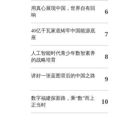
用真心展现中国，世界自有回
6
响
40亿千瓦家底铸牢中国能源底
7
座
人工智能时代青少年数智素养
8
的战略培育
讲好一张蓝图背后的中国之路
9
数字福建探新路，乘“数”而上
10
正当时