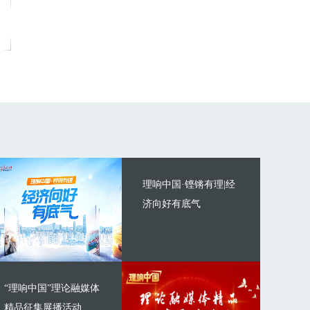
理响中国·铿锵有理|经
济向好有底气
“理响中国”理论融媒体
精品征集展播活动