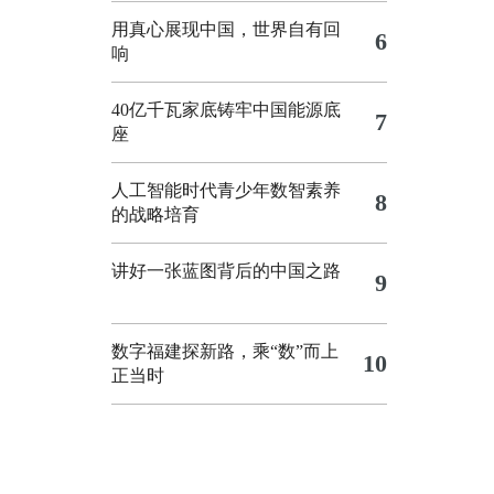
用真心展现中国，世界自有回
6
响
40亿千瓦家底铸牢中国能源底
7
座
人工智能时代青少年数智素养
8
的战略培育
讲好一张蓝图背后的中国之路
9
数字福建探新路，乘“数”而上
10
正当时