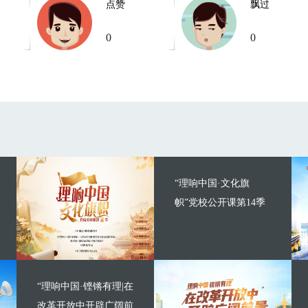
点赞
飘过
0
0
“理响中国·文化旗
帜”党校公开课第14季
“理响中国·铿锵有理|在
改革开放中开辟广阔前