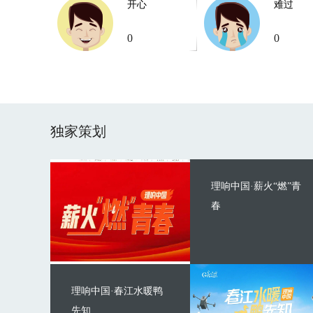
开心
难过
0
0
独家策划
理响中国·薪火“燃”青
春
理响中国·春江水暖鸭
先知