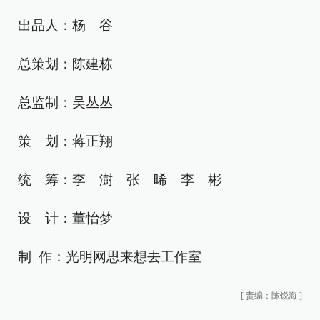
出品人：杨 谷
总策划：陈建栋
总监制：吴丛丛
策 划：蒋正翔
统 筹：李 澍 张 晞 李 彬
设 计：董怡梦
制 作：光明网思来想去工作室
[
责编：陈锐海
]