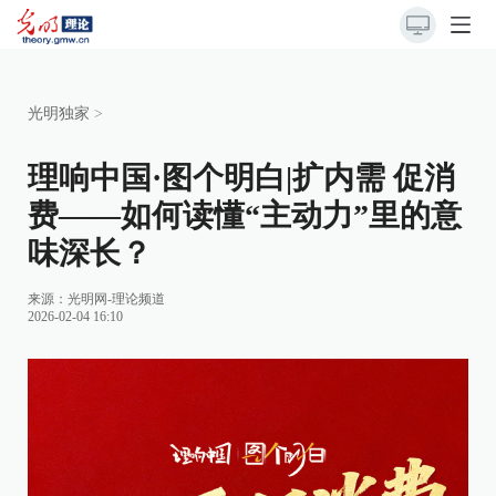
光明独家
>
理响中国·图个明白|扩内需 促消
费——如何读懂“主动力”里的意
味深长？
来源：
光明网-理论频道
2026-02-04 16:10