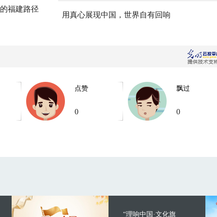
的福建路径
用真心展现中国，世界自有回响
点赞
飘过
0
0
“理响中国·文化旗