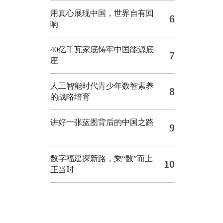
用真心展现中国，世界自有回
6
响
40亿千瓦家底铸牢中国能源底
7
座
人工智能时代青少年数智素养
8
的战略培育
讲好一张蓝图背后的中国之路
9
数字福建探新路，乘“数”而上
10
正当时