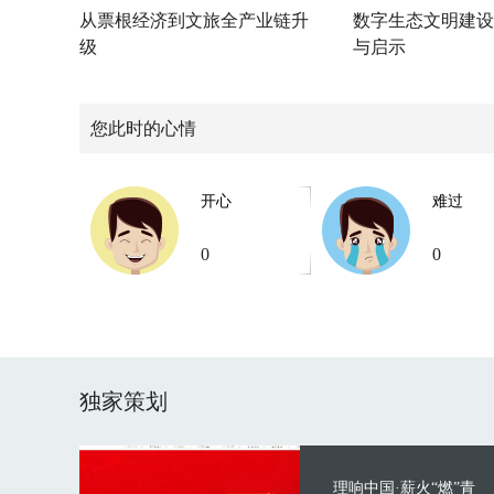
从票根经济到文旅全产业链升
数字生态文明建设
级
与启示
您此时的心情
开心
难过
0
0
独家策划
理响中国·薪火“燃”青