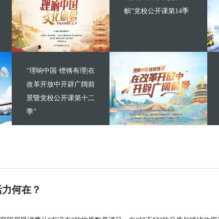
帜”党校公开课第14季
“理响中国·铿锵有理|在
改革开放中开辟广阔前
景暨党校公开课第十二
季”
活力何在？