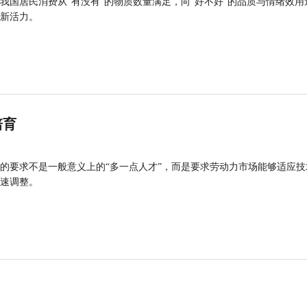
我国居民消费从“有没有”的物质数量满足，向“好不好”的品质与情绪效用
新活力。
培育
的要求不是一般意义上的“多一点人才”，而是要求劳动力市场能够适应技
速调整。