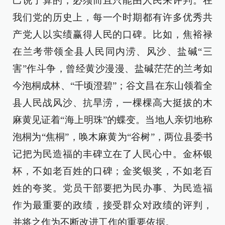
己说了算的，必须而且只能由人民来评判。在
我们党的历史上，每一个时期都有许多优秀共
产党人以实绩赢得人民的口碑。比如，焦裕禄
在兰考带领全县人民同内涝、风沙、盐碱“三
害”作斗争，曾经黄沙漫漫、盐碱茫茫的兰考如
今泡桐成林、“千顷澄碧”；谷文昌在东山领着全
县人民战风沙、抗旱涝，一棵棵高大挺拔的木
麻黄见证着“海上明珠”的蝶变。当地人亲切地称
泡桐为“焦桐”，唤木麻黄为“谷树”，两位县委书
记把为民造福的丰碑立在了人民心中。金杯银
杯，不如老百姓的口碑；金奖银奖，不如老百
姓的夸奖。党员干部要把为民办事、为民造福
作为最重要的政绩，接受群众对政绩的评判，
并将之作为不断改进工作的重要依据。