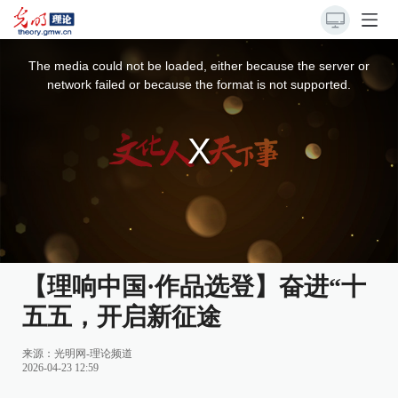
This
is
a
The media could not be loaded, either because the server or
modal
window.
network failed or because the format is not supported.
【理响中国·作品选登】奋进“十
五五，开启新征途
来源：
光明网-理论频道
2026-04-23 12:59