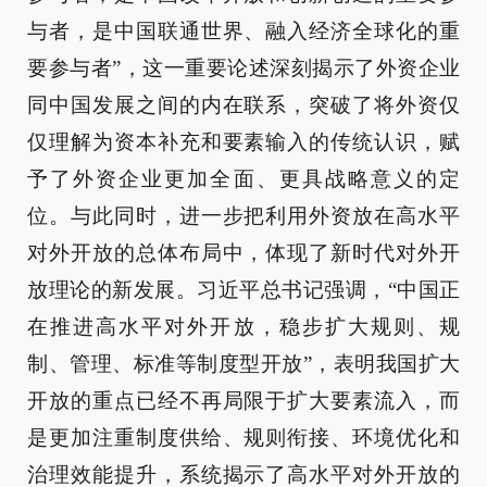
与者，是中国联通世界、融入经济全球化的重
要参与者”，这一重要论述深刻揭示了外资企业
同中国发展之间的内在联系，突破了将外资仅
仅理解为资本补充和要素输入的传统认识，赋
予了外资企业更加全面、更具战略意义的定
位。与此同时，进一步把利用外资放在高水平
对外开放的总体布局中，体现了新时代对外开
放理论的新发展。习近平总书记强调，“中国正
在推进高水平对外开放，稳步扩大规则、规
制、管理、标准等制度型开放”，表明我国扩大
开放的重点已经不再局限于扩大要素流入，而
是更加注重制度供给、规则衔接、环境优化和
治理效能提升，系统揭示了高水平对外开放的