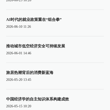
2026-06-23 10:26
AI时代的就业政策重在“组合拳”
2026-06-10 11:26
推动城市低空经济安全可持续发展
2026-06-01 14:46
旅居热潮背后的消费新蓝海
2026-05-20 13:45
中国经济学的自主知识体系构建成效
2026-05-15 10:20