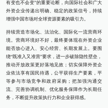
有变也不会变”的重要论断，向国际社会和广大
外资企业传递出明确、稳定的政策信号，持续
增强中国市场对全球资源要素的吸引力。
持续营造市场化、法治化、国际化一流营商环
境。营商环境好不好，最终要体现在外资企业
能否放心进入、安心经营、长期发展上。要围
绕“既准入又准营”要求，进一步破除隐性壁垒，
推动开放政策更好落地见效；切实保障外资企
业依法享有国民待遇，公平获得生产要素，平
等参与市场竞争和政府采购；把加强沟通交
流、完善协调机制、优化服务保障作为长期任
务，不断提升政策执行力和企业获得感。