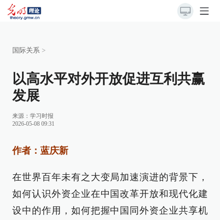
国际关系
>
以高水平对外开放促进互利共赢
发展
来源：
学习时报
2026-05-08 09:31
作者：蓝庆新
在世界百年未有之大变局加速演进的背景下，
如何认识外资企业在中国改革开放和现代化建
设中的作用，如何把握中国同外资企业共享机