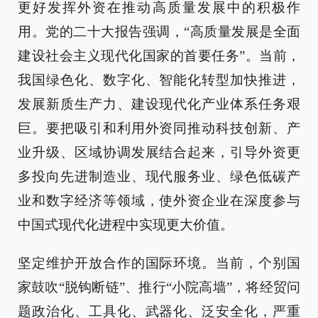
更好发挥外资在推动高质量发展中的积极作
用。党的二十大报告强调，“高质量发展是全面
建设社会主义现代化国家的首要任务”。当前，
我国绿色化、数字化、智能化转型加快推进，
发展新质生产力、建设现代化产业体系任务艰
巨。要把吸引和利用外资同推动科技创新、产
业升级、区域协调发展结合起来，引导外资更
多投向先进制造业、现代服务业、绿色低碳产
业和数字经济等领域，使外资企业在深度参与
中国式现代化进程中实现更大价值。
坚定维护开放合作的国际环境。当前，个别国
家鼓吹“脱钩断链”、推行“小院高墙”，将经贸问
题政治化、工具化、武器化、泛安全化，严重