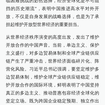
临困难挑战的必然选择，经济全球化是不可阻
挡的历史潮流”，表明中国推进高水平对外开
放，不仅是自身发展的战略选择，也是为了承
担起维护开放型世界经济的重要担当。
从世界经济秩序演变的高度出发，发出了维护
开放合作的中国声音。当前，单边主义、保护
主义盛行，对多边贸易体制和全球产业链供应
链产生了严重冲击，世界经济面临碎片化、阵
营化风险。习近平总书记强调，要坚定维护多
边贸易体制，维护全球产业链供应链稳定，维
护开放合作的国际环境，鲜明表明了中国坚持
真正的多边主义、推动普惠包容经济全球化的
坚定立场。既为跨国企业稳定预期、独立作出