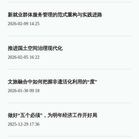
新就业群体服务管理的范式重构与实践进路
2026-02-09 14:25
推进国土空间治理现代化
2026-02-05 16:22
文旅融合中如何把握非遗活化利用的“度”
2026-01-30 09:18
做好“五个必须”，为明年经济工作开好局
2025-12-29 17:36