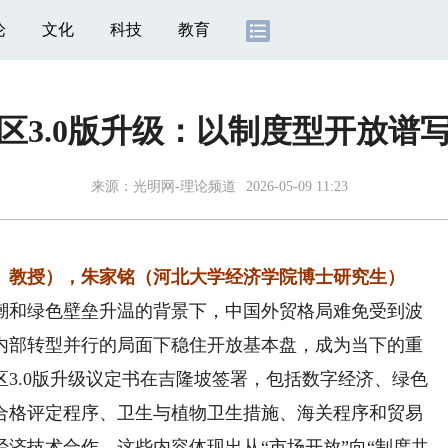
论
文化
科技
教育
区3.0版升级：以制度型开放谱
来源：
光明网-理论频道
2026-05-09 11:23
教授），朱家铭（河北大学经济学院博士研究生）
和绿色壁垒升温的背景下，中国外贸格局难免受到波
内部转型并行的局面下稳住开放基本盘，成为当下的重
贸区3.0版升级议定书在吉隆坡签署，包括数字经济、绿色
合格评定程序、卫生与植物卫生措施、海关程序和贸易
济技术合作。这些内容体现出从“市场开放”向“制度共