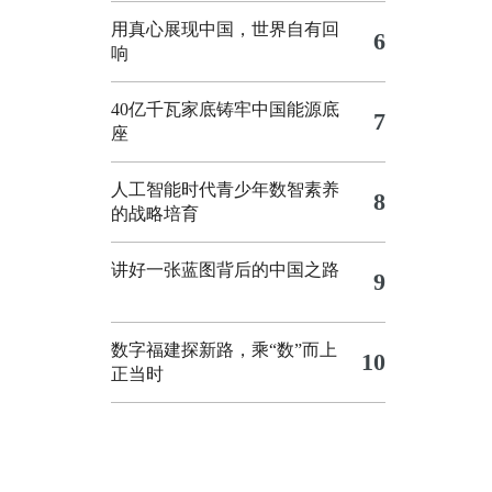
用真心展现中国，世界自有回
6
响
40亿千瓦家底铸牢中国能源底
7
座
人工智能时代青少年数智素养
8
的战略培育
讲好一张蓝图背后的中国之路
9
数字福建探新路，乘“数”而上
10
正当时