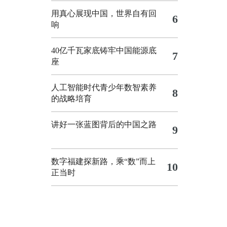
用真心展现中国，世界自有回
6
响
40亿千瓦家底铸牢中国能源底
7
座
人工智能时代青少年数智素养
8
的战略培育
讲好一张蓝图背后的中国之路
9
数字福建探新路，乘“数”而上
10
正当时