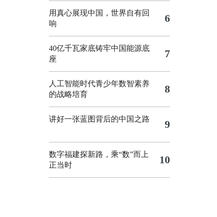
用真心展现中国，世界自有回
6
响
40亿千瓦家底铸牢中国能源底
7
座
人工智能时代青少年数智素养
8
的战略培育
讲好一张蓝图背后的中国之路
9
数字福建探新路，乘“数”而上
10
正当时