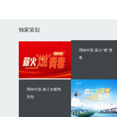
独家策划
理响中国·薪火“燃”青
春
理响中国·春江水暖鸭
先知