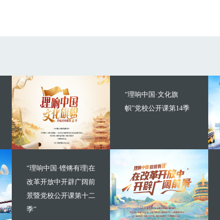
“理响中国·文化旗
帜”党校公开课第14季
“理响中国·铿锵有理|在
改革开放中开辟广阔前
景暨党校公开课第十二
季”