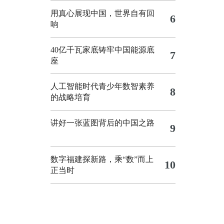
用真心展现中国，世界自有回
6
响
40亿千瓦家底铸牢中国能源底
7
座
人工智能时代青少年数智素养
8
的战略培育
讲好一张蓝图背后的中国之路
9
数字福建探新路，乘“数”而上
10
正当时