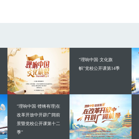
“理响中国·文化旗
帜”党校公开课第14季
“理响中国·铿锵有理|在
改革开放中开辟广阔前
景暨党校公开课第十二
季”