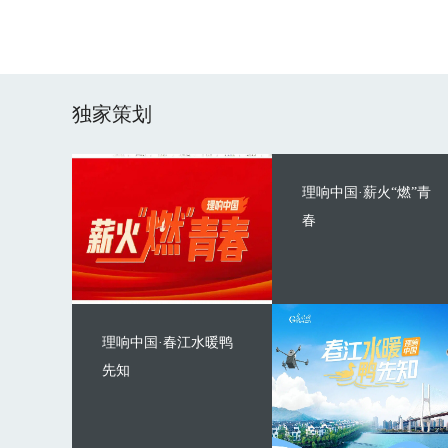
独家策划
理响中国·薪火“燃”青
春
理响中国·春江水暖鸭
先知