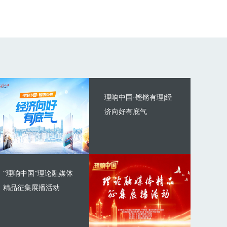
理响中国·铿锵有理|经
济向好有底气
“理响中国”理论融媒体
精品征集展播活动