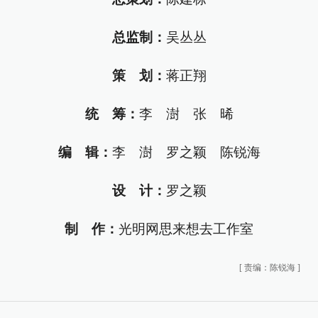
总监制：
吴丛丛
策 划：
蒋正翔
统 筹：
李 澍 张 晞
编 辑：
李 澍 罗之颖 陈锐海
设 计：
罗之颖
制 作：
光明网思来想去工作室
[
责编：陈锐海
]