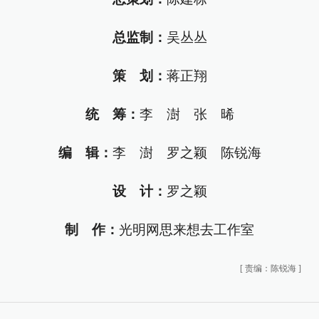
总监制：
吴丛丛
策 划：
蒋正翔
统 筹：
李 澍 张 晞
编 辑：
李 澍 罗之颖 陈锐海
设 计：
罗之颖
制 作：
光明网思来想去工作室
[
责编：陈锐海
]