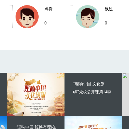
点赞
飘过
0
0
“理响中国·文化旗
帜”党校公开课第14季
“理响中国·铿锵有理|在