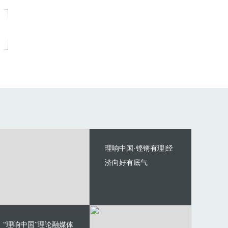
理响中国·铿锵有理|经
济向好有底气
“理响中国”理论融媒体