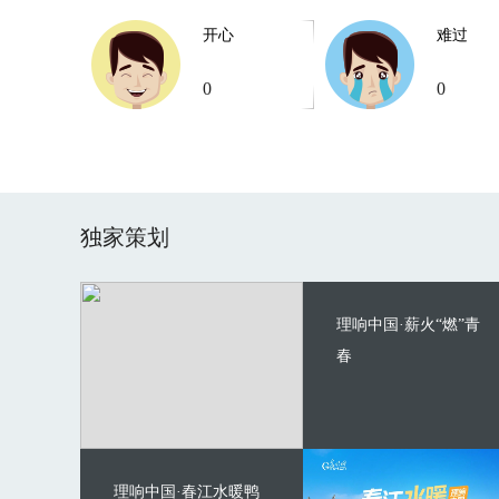
开心
难过
0
0
独家策划
理响中国·薪火“燃”青
春
理响中国·春江水暖鸭