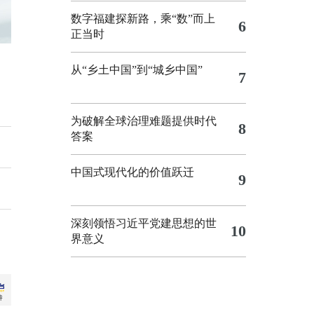
数字福建探新路，乘“数”而上
6
正当时
从“乡土中国”到“城乡中国”
7
为破解全球治理难题提供时代
8
答案
中国式现代化的价值跃迁
9
深刻领悟习近平党建思想的世
10
界意义