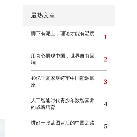
最热文章
脚下有泥土，理论才能有温度
1
用真心展现中国，世界自有回
2
响
40亿千瓦家底铸牢中国能源底
3
座
人工智能时代青少年数智素养
4
的战略培育
讲好一张蓝图背后的中国之路
5