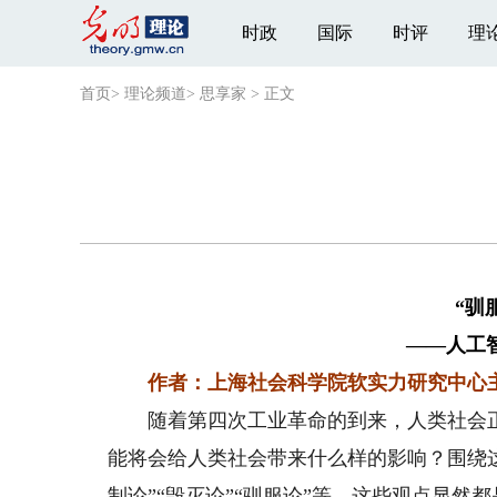
时政
国际
时评
理
首页
>
理论频道
>
思享家
>
正文
“驯
——人工
作者：上海社会科学院软实力研究中心
随着第四次工业革命的到来，人类社会正
能将会给人类社会带来什么样的影响？围绕这
制论”“毁灭论”“驯服论”等，这些观点显