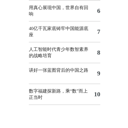
用真心展现中国，世界自有回
6
响
40亿千瓦家底铸牢中国能源底
7
座
人工智能时代青少年数智素养
8
的战略培育
讲好一张蓝图背后的中国之路
9
数字福建探新路，乘“数”而上
10
正当时