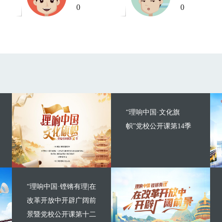
0
0
“理响中国·文化旗
帜”党校公开课第14季
“理响中国·铿锵有理|在
改革开放中开辟广阔前
景暨党校公开课第十二