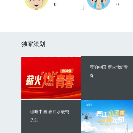
0
0
独家策划
理响中国·薪火“燃”青
春
理响中国·春江水暖鸭
先知