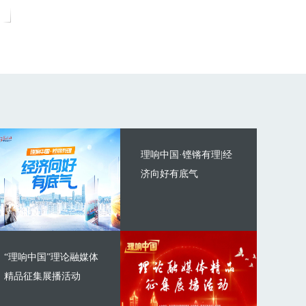
理响中国·铿锵有理|经
济向好有底气
“理响中国”理论融媒体
精品征集展播活动