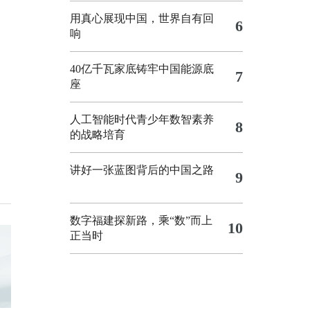
用真心展现中国，世界自有回
6
响
40亿千瓦家底铸牢中国能源底
7
座
人工智能时代青少年数智素养
8
的战略培育
讲好一张蓝图背后的中国之路
9
数字福建探新路，乘“数”而上
10
正当时