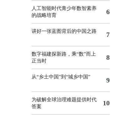
人工智能时代青少年数智素养
6
的战略培育
讲好一张蓝图背后的中国之路
7
数字福建探新路，乘“数”而上
8
正当时
从“乡土中国”到“城乡中国”
9
为破解全球治理难题提供时代
10
答案