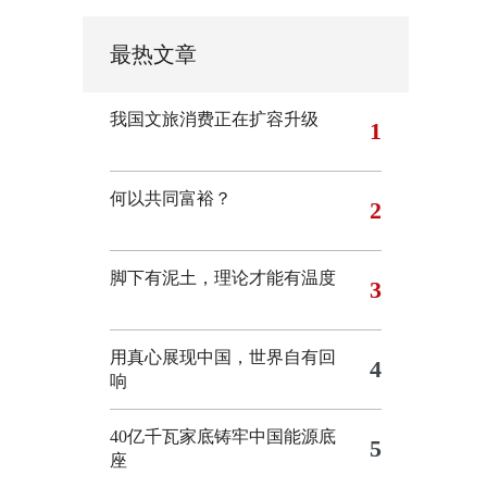
最热文章
我国文旅消费正在扩容升级
1
何以共同富裕？
2
脚下有泥土，理论才能有温度
3
用真心展现中国，世界自有回
4
响
40亿千瓦家底铸牢中国能源底
5
座