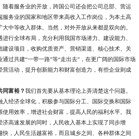
。随着服务业的开放，跨国公司还会把公司总部、营运
端服务业的国家和地区带来高收入工作岗位，为本土高
扩大中等收入群体。当然，对外开放从来都是双向的。
遇进行全球布局，充分利用我国市场潜力、建设能力、
础建设项目，收购优质资产、营销渠道、核心技术、关
通过共建“一带一路”等“走出去”，在更广阔的国际市场
经营活动，提升创新能力和财富创造力，有些企业则成
共同富裕？
我们首先要从基本理论上弄清楚这个问题。
融入经济全球化，积极参与国际分工、国际交换和国际
源使用效率，增进社会财富，提高人民的福利水平。我
经济高速发展的同时，人民收入基本上实现了同步增
越快，人民生活越富裕，而且城乡之间、各种群体之间