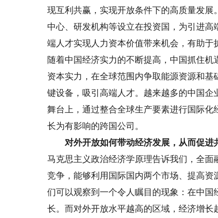
现互利共赢，实现开放条件下的高质量发展
中心、研发机构等设立在投资国，为引进高
端人才实现人力资本价值带来机会，有助于
随着中国经济实力的不断提高，中国抓住机
资本实力，在全球范围内争取能源资源和基
键设备，吸引高端人才。越来越多的中国企业
舞台上，通过整合全球生产要素进行国际化
长为有影响的跨国公司。
对外开放如何带动经济发展，从而促进
马克思主义政治经济学原理告诉我们，全面
竞争，能够利用国际国内两个市场、提高资
们可以观察到一个令人瞩目的现象：在中国
长。而对外开放水平越高的区域，经济增长