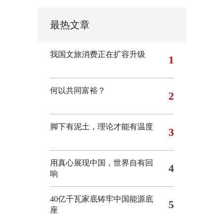
最热文章
我国文旅消费正在扩容升级
1
何以共同富裕？
2
脚下有泥土，理论才能有温度
3
用真心展现中国，世界自有回
4
响
40亿千瓦家底铸牢中国能源底
5
座