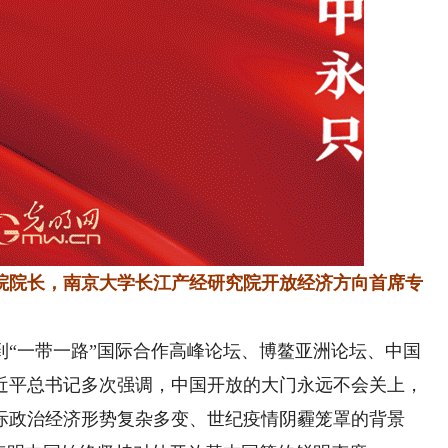
院长，南京大学长江产经研究院开放经济方向首席专
一带一路”国际合作高峰论坛、博鳌亚洲论坛、中国
近平总书记多次强调，中国开放的大门永远不会关上，
际政治经济形势复杂多变、世纪疫情阴霾笼罩的背景