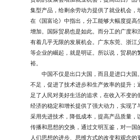
集型产品，给剩余劳动力提供了就业机会，
在《国富论》中指出，分工能够大幅度提高
增加。国际贸易也是如此。而分工的广度和
有着几乎无限的发展机会。广东东莞、浙江
等企业的崛起，就是明证。所以说，贸易的
裕。
中国不仅是出口大国，而且是进口大国。
不足，促进了技术进步和生产效率的提升；
足了人民对美好生活的追求，在收入不变的
经济的稳定和增长提供了强大动力，实现了
采用先进技术，降低成本，提高产品质量，
传播和思想的交换，通过文明互鉴，对一国
人们思想的进步、思维方式的改变和观念的