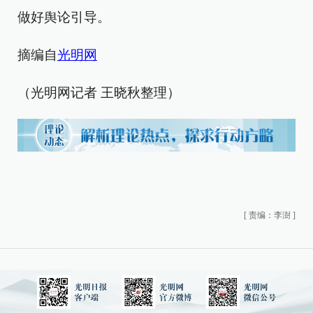
做好舆论引导。
摘编自
光明网
（光明网记者 王晓秋整理）
[
责编：李澍
]