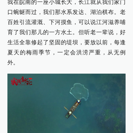
我在皖南的一座小城长大，长江就从我们家门
口蜿蜒而过，我们那水系发达、湖泊棋布。老
百姓引流灌溉、下河摸鱼，可以说江河滋养哺
育了我们那儿的一方水土。但听老一辈说，好
生活全靠修起了坚固的堤坝，要放以前，每逢
夏天的梅雨季节，一定会洪涝严重，从无例
外。