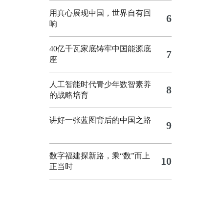
用真心展现中国，世界自有回
6
响
40亿千瓦家底铸牢中国能源底
7
座
人工智能时代青少年数智素养
8
的战略培育
讲好一张蓝图背后的中国之路
9
数字福建探新路，乘“数”而上
10
正当时