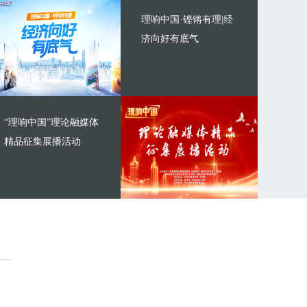
理响中国·铿锵有理|经
济向好有底气
“理响中国”理论融媒体
精品征集展播活动