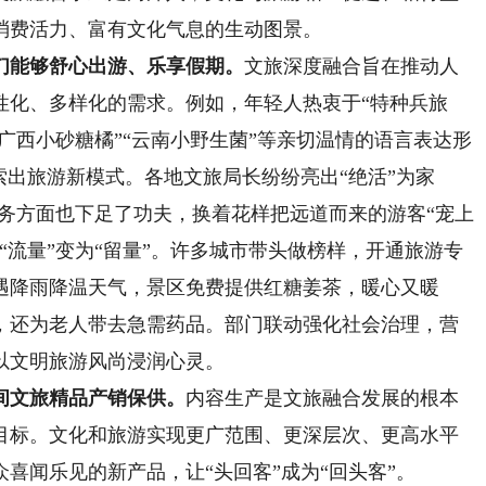
消费活力、富有文化气息的生动图景。
能够舒心出游、乐享假期。
文旅深度融合旨在推动人
性化、多样化的需求。例如，年轻人热衷于“特种兵旅
土豆”“广西小砂糖橘”“云南小野生菌”等亲切温情的语言表达形
索出旅游新模式。各地文旅局长纷纷亮出“绝活”为家
旅服务方面也下足了功夫，换着花样把远道而来的游客“宠上
“流量”变为“留量”。许多城市带头做榜样，开通旅游专
遇降雨降温天气，景区免费提供红糖姜茶，暖心又暖
，还为老人带去急需药品。部门联动强化社会治理，营
以文明旅游风尚浸润心灵。
文旅精品产销保供。
内容生产是文旅融合发展的根本
目标。文化和旅游实现更广范围、更深层次、更高水平
喜闻乐见的新产品，让“头回客”成为“回头客”。