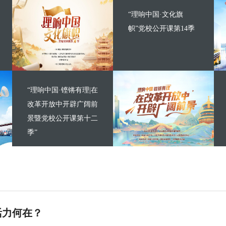
“理响中国·文化旗
帜”党校公开课第14季
“理响中国·铿锵有理|在
改革开放中开辟广阔前
景暨党校公开课第十二
季”
活力何在？