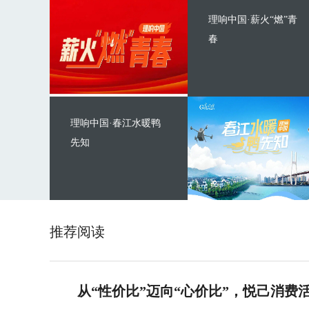
理响中国·薪火“燃”青
春
理响中国·春江水暖鸭
先知
推荐阅读
从“性价比”迈向“心价比”，悦己消费